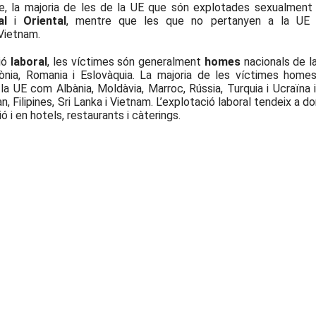
me, la majoria de les de la UE que són explotades sexualment
al
i
Oriental
, mentre que les que no pertanyen a la UE
 Vietnam.
ció
laboral
, les víctimes són generalment
homes
nacionals de l
lònia, Romania i Eslovàquia. La majoria de les víctimes home
a UE com Albània, Moldàvia, Marroc, Rússia, Turquia i Ucraïna i
an, Filipines, Sri Lanka i Vietnam. L’explotació laboral tendeix a do
ió i en hotels, restaurants i càterings.