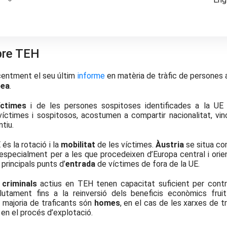
bre TEH
centment el seu últim
informe
en matèria de tràfic de persones
pea
.
íctimes
i de les persones sospitoses identificades a la UE
víctimes i sospitosos, acostumen a compartir nacionalitat, vin
ntiu.
 és la rotació i la
mobilitat
de les víctimes.
Àustria
se situa co
especialment per a les que procedeixen d’Europa central i orien
principals punts d’
entrada
de víctimes de fora de la UE.
 criminals
actius en TEH tenen capacitat suficient per contr
lutament fins a la reinversió dels beneficis econòmics frui
a majoria de traficants són
homes
, en el cas de les xarxes de tr
 en el procés d’explotació.