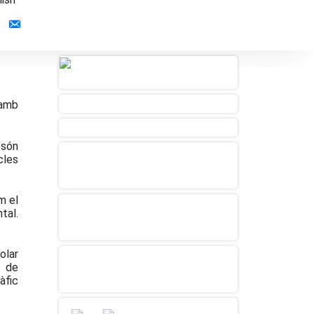
Contacto
 amb
 són
cles
m el
tal.
olar
t de
àfic