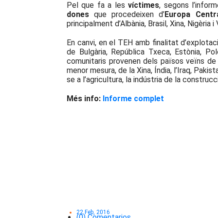
Pel que fa a les
víctimes
, segons l’infor
dones
que procedeixen d’
Europa
Centr
principalment d’Albània, Brasil, Xina, Nigèria i
En canvi, en el TEH amb finalitat d’explota
de Bulgària, República Txeca, Estònia, Po
comunitaris provenen dels països veïns de l
menor mesura, de la Xina, Índia, l’Iraq, Pakist
se a l’agricultura, la indústria de la construcc
Més info:
Informe complet
22 Feb, 2016
(0) Comentarios