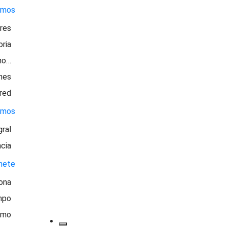
omos
ores
oria
no…
nes
 red
emos
gral
ncia
nete
ona
mpo
smo