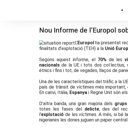
Nou Informe de l’Europol so
L’
Europol
ha presentat re
finalitats d’explotació (TEH) a la
Unió Euro
Segons aquest informe, el
70%
de les
v
nacionals
de la UE i tots dos col·lectius, 
ètnics i fins i tot, de vegades, llaços de pare
Una de les característiques del tràfic a la UE
país de trànsit de víctimes més important, 
En canvi, Itàlia,
Espanya
i Regne Unit són els 
D’altra banda, una gran majoria dels
grups
totes les fases del
delicte
, des del rec
l’
explotació
de les víctimes. A més, si bé l
nigerianes les dones juguen un paper central