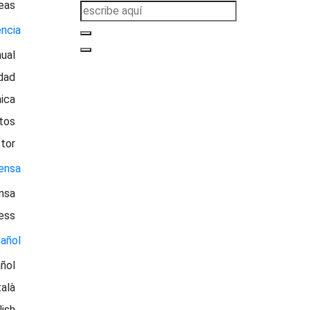
eas
ncia
ual
idad
ica
tos
tor
ensa
nsa
ess
añol
ñol
alà
lish