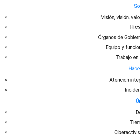
S
Misión, visión, val
Hist
Órganos de Gobier
Equipo y funcio
Trabajo en
Hac
Atención inte
Incide
Ú
D
Tie
Ciberactivi