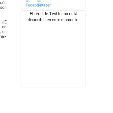
 són
 són
El feed de Twitter no está
disponible en este momento.
a UE
s no
, en
nar-