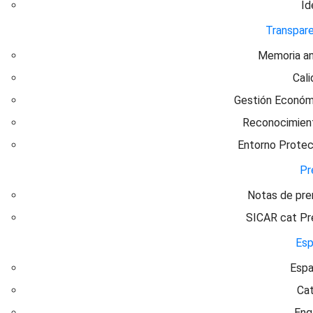
Id
Transpare
Memoria an
Cal
Gestión Económ
Reconocimien
Entorno Protec
Pr
Notas de pre
SICAR cat Pr
Esp
Espa
Cat
Eng