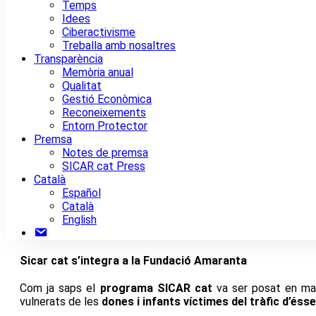
Temps
Idees
Ciberactivisme
Treballa amb nosaltres
Transparència
Memòria anual
Qualitat
Gestió Econòmica
Reconeixements
Entorn Protector
Premsa
Notes de premsa
SICAR cat Press
Català
Español
Català
English
Contacte
Sicar cat s’integra a la Fundació Amaranta
Com ja saps el
programa SICAR cat
va ser posat en marx
vulnerats de les
dones i infants víctimes del tràfic d’és