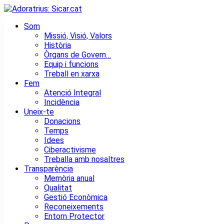
Skip
to
Som
content
Urgencias: 679 654 088
Missió, Visió, Valors
Història
Òrgans de Govern…
Equip i funcions
Treball en xarxa
Fem
Atenció Integral
Incidència
Uneix-te
Donacions
Temps
Idees
Ciberactivisme
Treballa amb nosaltres
Transparència
Memòria anual
Qualitat
Gestió Econòmica
Reconeixements
Entorn Protector