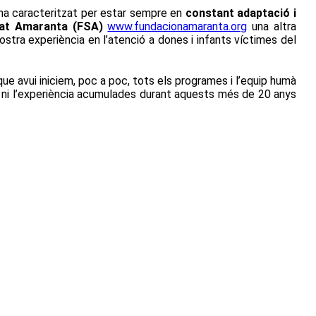
s’ha caracteritzat per estar sempre en
constant adaptació i
itat Amaranta (FSA)
www.fundacionamaranta.org
una altra
stra experiència en l’atenció a dones i infants víctimes del
e avui iniciem, poc a poc, tots els programes i l’equip humà
at ni l’experiència acumulades durant aquests més de 20 anys