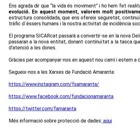
Ens agrada dir que “la vida és moviment” i ho hem fet reali
evolució. En aquest moment, valorem molt positiva
estructura consolidada, que ens ofereix seguretat, continuït
tràfic d´éssers humans i la nostra activitat de incidència socia
El programa SICARcat passarà a convertir-se en la nova Dele
passaran a la nova entitat, donant continuïtat a la tasca q
d’atenció a les dones.
Gràcies per acompanyar-nos en aquest nou camí i estem a dis
Segueix-nos a les Xarxes de Fundació Amaranta:
https://www.instagram.com/fsamaranta/
https://www.facebook.com/fundacionamaranta
https://twitter.com/famaranta
Més informació sobre protecció de dades:
aqui