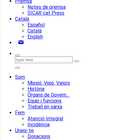
Premsa
Notes de premsa
SICAR cat Press
Català
Español
Català
English
Contacte
Som
Missió, Visió, Valors
Història
Òrgans de Govern…
Equip i funcions
Treball en xarxa
Fem
Atenció Integral
Incidència
Uneix-te
Donacions