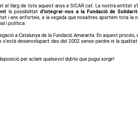
tat al llarg de tots aquest anys a SICAR cat. La nostra entitat 
ment
la possibilitat
d’integrar-nos a la
Fundació de Solidar
at i ens enforteix, a la vegada que nosaltres aportem tota la no
l i política.
gació a Catalunya de la Fundació Amaranta. En aquest procés, qu
ue s’està desenvolupant des del 2002 sense perdre ni la qualit
posició per aclarir qualsevol dubte que pugui sorgir!