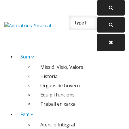
Skip
to
content
Urgencias: 679 654 088
Som
Missió, Visió, Valors
Història
Òrgans de Govern…
Equip i funcions
Treball en xarxa
Fem
Atenció Integral