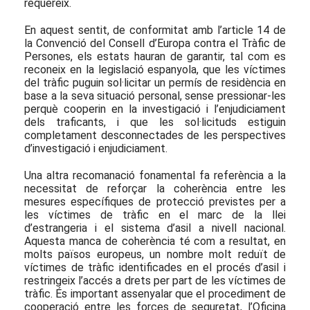
requereix.
En aquest sentit, de conformitat amb l’article 14 de
la Convenció del Consell d’Europa contra el Tràfic de
Persones, els estats hauran de garantir, tal com es
reconeix en la legislació espanyola, que les víctimes
del tràfic puguin sol·licitar un permís de residència en
base a la seva situació personal, sense pressionar-les
perquè cooperin en la investigació i l’enjudiciament
dels traficants, i que les sol·licituds estiguin
completament desconnectades de les perspectives
d’investigació i enjudiciament.
Una altra recomanació fonamental fa referència a la
necessitat de reforçar la coherència entre les
mesures específiques de protecció previstes per a
les víctimes de tràfic en el marc de la llei
d’estrangeria i el sistema d’asil a nivell nacional.
Aquesta manca de coherència té com a resultat, en
molts països europeus, un nombre molt reduït de
víctimes de tràfic identificades en el procés d’asil i
restringeix l’accés a drets per part de les víctimes de
tràfic. És important assenyalar que el procediment de
cooperació entre les forces de seguretat, l’Oficina