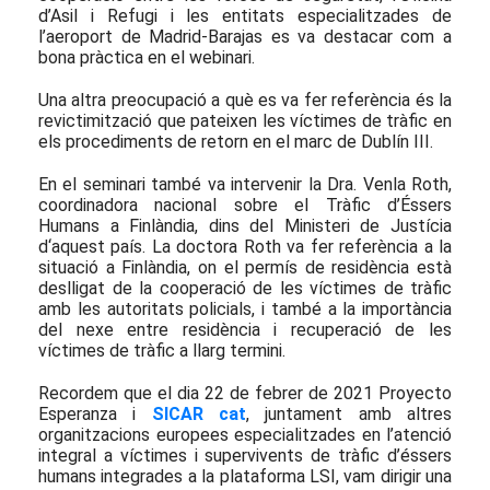
d’Asil i Refugi i les entitats especialitzades de
l’aeroport de Madrid-Barajas es va destacar com a
bona pràctica en el webinari.
Una altra preocupació a què es va fer referència és la
revictimització que pateixen les víctimes de tràfic en
els procediments de retorn en el marc de Dublín III.
En el seminari també va intervenir la Dra. Venla Roth,
coordinadora nacional sobre el Tràfic d’Éssers
Humans a Finlàndia, dins del Ministeri de Justícia
d‘aquest país. La doctora Roth va fer referència a la
situació a Finlàndia, on el permís de residència està
deslligat de la cooperació de les víctimes de tràfic
amb les autoritats policials, i també a la importància
del nexe entre residència i recuperació de les
víctimes de tràfic a llarg termini.
Recordem que el dia 22 de febrer de 2021 Proyecto
Esperanza i
SICAR cat
, juntament amb altres
organitzacions europees especialitzades en l’atenció
integral a víctimes i supervivents de tràfic d’éssers
humans integrades a la plataforma LSI, vam dirigir una