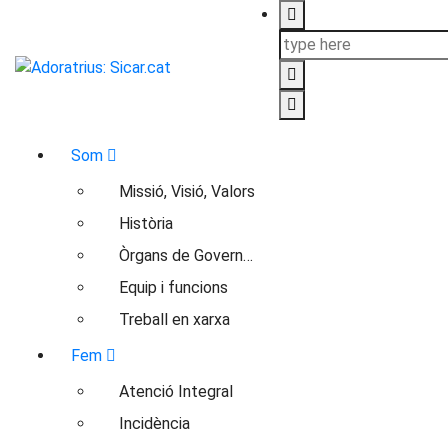
Skip
to
content
Urgencias: 679 654 088
Som
Missió, Visió, Valors
Història
Òrgans de Govern…
Equip i funcions
Treball en xarxa
Fem
Atenció Integral
Incidència