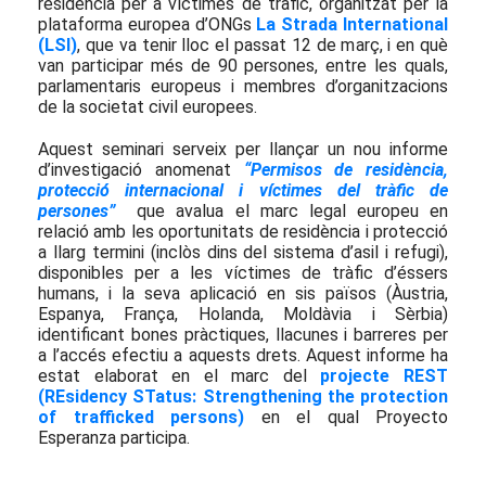
residència per a víctimes de tràfic, organitzat per la
plataforma europea d’ONGs
La Strada International
(LSI)
, que va tenir lloc el passat 12 de març, i en què
van participar més de 90 persones, entre les quals,
parlamentaris europeus i membres d’organitzacions
de la societat civil europees.
Aquest seminari serveix per llançar un nou informe
d’investigació anomenat
“Permisos de residència,
protecció internacional i víctimes del tràfic de
persones”
que avalua el marc legal europeu en
relació amb les oportunitats de residència i protecció
a llarg termini (inclòs dins del sistema d’asil i refugi),
disponibles per a les víctimes de tràfic d’éssers
humans, i la seva aplicació en sis països (Àustria,
Espanya, França, Holanda, Moldàvia i Sèrbia)
identificant bones pràctiques, llacunes i barreres per
a l’accés efectiu a aquests drets. Aquest informe ha
estat elaborat en el marc del
projecte REST
(REsidency STatus: Strengthening the protection
of trafficked persons)
en el qual Proyecto
Esperanza participa.