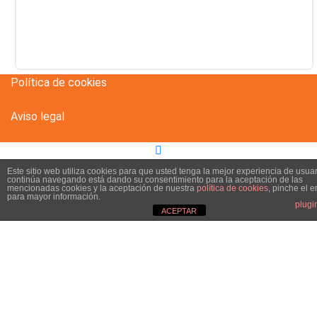
Política de cookies
Aviso legal
Este sitio web utiliza cookies para que usted tenga la mejor experiencia de usuar
continúa navegando está dando su consentimiento para la aceptación de las
mencionadas cookies y la aceptación de nuestra
política de cookies
, pinche el 
para mayor información.
plugi
ACEPTAR