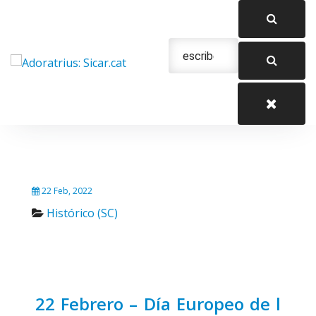
Saltar
al
contenido
Urgencias: 679 654 088
22 Feb, 2022
Histórico (SC)
22 Febrero – Día Europeo de l