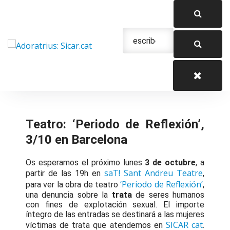
Saltar
al
contenido
Urgencias: 679 654 088
Teatro: ‘Periodo de Reflexión’,
3/10 en Barcelona
Os esperamos el próximo lunes
3 de octubre
, a
saT! Sant Andreu Teatre
partir de las 19h en
,
‘Periodo de Reflexión’
para ver la obra de teatro
,
una denuncia sobre la
trata
de seres humanos
con fines de explotación sexual. El importe
íntegro de las entradas se destinará a las mujeres
SICAR cat
víctimas de trata que atendemos en
.