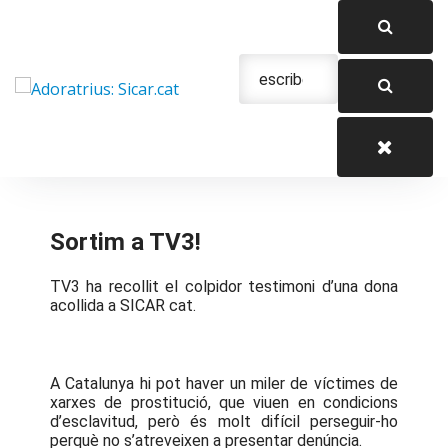
Saltar
al
contenido
Urgencias: 679 654 088
Sortim a TV3!
TV3 ha recollit el colpidor testimoni d’una dona
acollida a SICAR cat.
A Catalunya hi pot haver un miler de víctimes de
xarxes de prostitució, que viuen en condicions
d’esclavitud, però és molt difícil perseguir-ho
perquè no s’atreveixen a presentar denúncia.