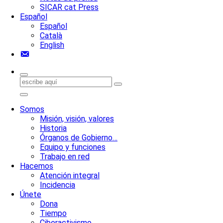
SICAR cat Press
Español
Español
Català
English
Contacto
Somos
Misión, visión, valores
Historia
Órganos de Gobierno…
Equipo y funciones
Trabajo en red
Hacemos
Atención integral
Incidencia
Únete
Dona
Tiempo
Ciberactivismo