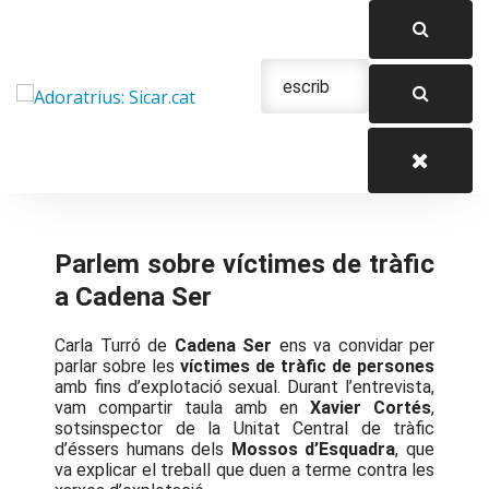
Saltar
al
contenido
Urgencias: 679 654 088
Parlem sobre víctimes de tràfic
a Cadena Ser
Carla Turró de
Cadena Ser
ens va convidar per
parlar sobre les
víctimes de tràfic de persones
amb fins d’explotació sexual. Durant l’entrevista,
vam compartir taula amb en
Xavier Cortés
,
sotsinspector de la Unitat Central de tràfic
d’éssers humans dels
Mossos d’Esquadra
, que
va explicar el treball que duen a terme contra les