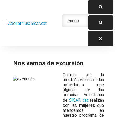
Saltar
al
contenido
Urgencias: 679 654 088
Nos vamos de excursión
Caminar por la
montaña es una de las
actividades que
algunas de las
personas voluntarias
SICAR cat
de
realizan
con las
mujeres
que
atendemos en
nuestro programa de