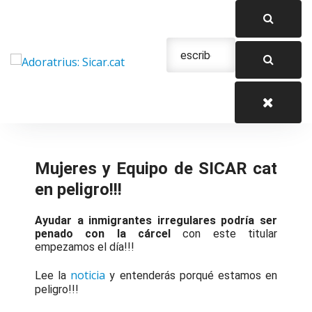
Saltar
al
contenido
Urgencias: 679 654 088
Mujeres y Equipo de SICAR cat
en peligro!!!
Ayudar a inmigrantes irregulares podría ser
penado con la cárcel
con este titular
empezamos el día!!!
noticia
Lee la
y entenderás porqué estamos en
peligro!!!