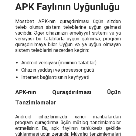
APK Faylının Uyğunluğu
Mostbet APK-nın quraşdırılması üçün sizdən
tələb olunan sistem tələblərinə uyğun gəlməsi
vacibdir. Əgər cihazınızın əməliyyat sistemi və ya
versiyası bu tələblərlə uyğun gəlmirsə, proqram
quraşdırılmaya bilər. Uyğun və ya uyğun olmayan
sistem tələblərini nəzərdən keçirin:
Android versiyası (minimun tələblər)
Cihazın yaddaşı və prosessor gücü
İnternet bağlantısının keyfiyyəti
APK-nın Quraşdırılması Üçün
Tənzimləmələr
Android cihazlarınızda xarici mənbələrdən
proqram quraşdırma üçün mütləq tənzimləmələr
etməlisiniz. Bu, apk faylının təhlükəsiz şəkildə
yüklənməsi üçün zəruridir. Müvafiq tənzimləmələri