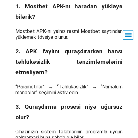
1. Mostbet APK-nı haradan yükləyə
bilərik?
Mostbet APK-nı yalnız rəsmi Mostbet saytından
yükləmək tövsiyə olunur.
2. APK faylını quraşdırarkən hansı
təhlükəsizlik tənzimləmələrini
etməliyəm?
“Parametrlər” → “Təhlükəsizlik” → “Naməlum
mənbələr” seçimini aktiv edin.
3. Quraşdırma prosesi niyə uğursuz
olur?
Cihazınızın sistem tələblərinin proqramla uyğun
gəlməməsi buna səbəb ola bilər.