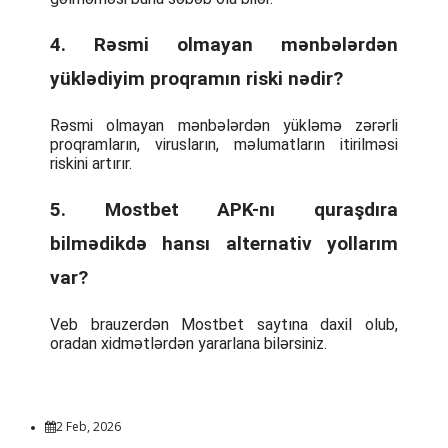
4. Rəsmi olmayan mənbələrdən
yüklədiyim proqramın riski nədir?
Rəsmi olmayan mənbələrdən yükləmə zərərli
proqramların, virusların, məlumatların itirilməsi
riskini artırır.
5. Mostbet APK-nı quraşdıra
bilmədikdə hansı alternativ yollarım
var?
Veb brauzerdən Mostbet saytına daxil olub,
oradan xidmətlərdən yararlana bilərsiniz.
2 Feb, 2026