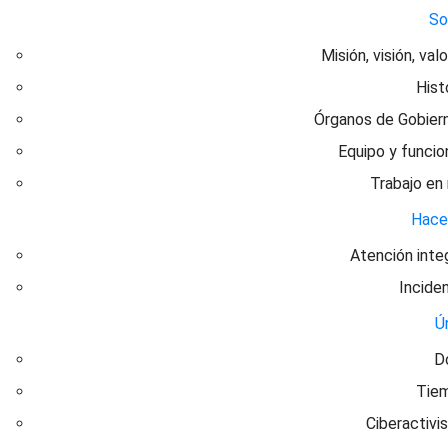
S
Misión, visión, val
Hist
Órganos de Gobier
Equipo y funcio
Trabajo en
Hac
Atención inte
Incide
Ú
D
Tie
Ciberactivi