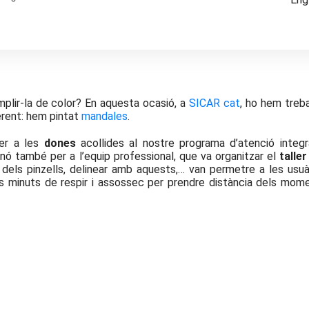
mplir-la de color? En aquesta ocasió, a
SICAR cat
, ho hem treba
erent: hem pintat
mandales
.
er a les
dones
acollides al nostre programa d’atenció integr
nó també per a l’equip professional, que va organitzar el
taller
 dels pinzells, delinear amb aquests,… van permetre a les usuà
’uns minuts de respir i assossec per prendre distància dels mom