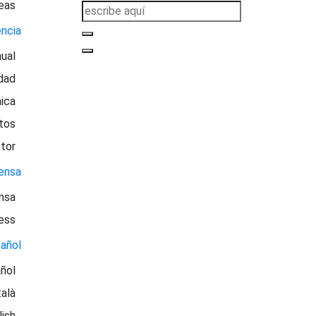
eas
ncia
ual
idad
ica
tos
tor
ensa
nsa
ess
añol
ñol
alà
lish