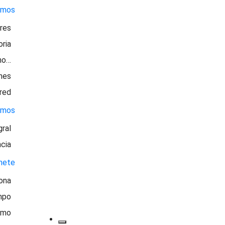
omos
ores
oria
no…
nes
 red
emos
gral
ncia
nete
ona
mpo
smo