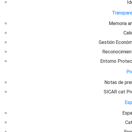
Id
Transpare
Memoria an
Cal
Gestión Económ
Reconocimien
Entorno Protec
Pr
Notas de pre
SICAR cat Pr
Esp
Espa
Cat
Eng