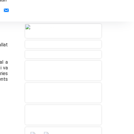
Contacto
llat
al a
i va
ries
ents