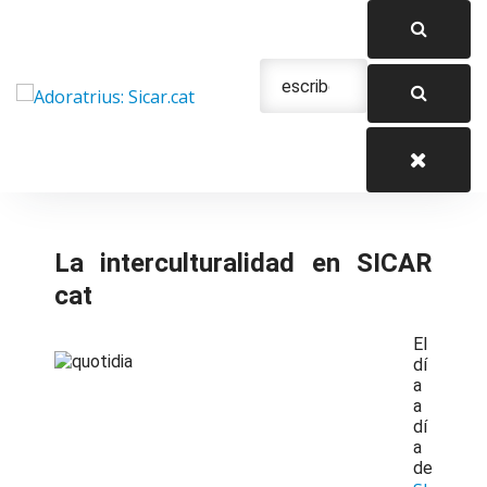
Saltar
al
contenido
Urgencias: 679 654 088
La interculturalidad en SICAR
cat
El
dí
a
a
dí
a
de