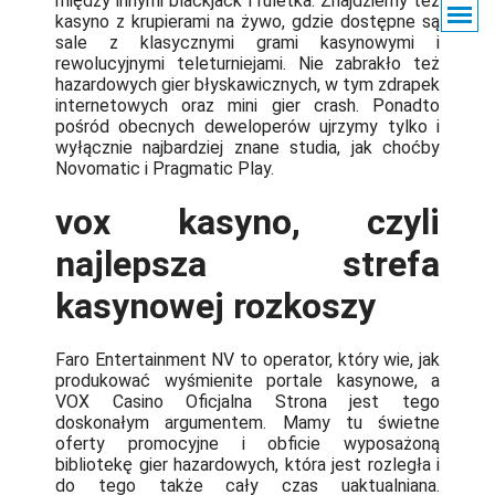
między innymi blackjack i ruletka. Znajdziemy też
kasyno z krupierami na żywo, gdzie dostępne są
sale z klasycznymi grami kasynowymi i
rewolucyjnymi teleturniejami. Nie zabrakło też
hazardowych gier błyskawicznych, w tym zdrapek
internetowych oraz mini gier crash. Ponadto
pośród obecnych deweloperów ujrzymy tylko i
wyłącznie najbardziej znane studia, jak choćby
Novomatic i Pragmatic Play.
vox kasyno, czyli
najlepsza strefa
kasynowej rozkoszy
Faro Entertainment NV to operator, który wie, jak
produkować wyśmienite portale kasynowe, a
VOX Casino Oficjalna Strona jest tego
doskonałym argumentem. Mamy tu świetne
oferty promocyjne i obficie wyposażoną
bibliotekę gier hazardowych, która jest rozległa i
do tego także cały czas uaktualniana.