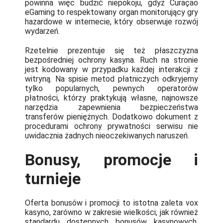
powinna więc budzić niepokoju, gdyż Curaçao
eGaming to respektowany organ monitorujący gry
hazardowe w internecie, który obserwuje rozwój
wydarzeń.
Rzetelnie prezentuje się też płaszczyzna
bezpośredniej ochrony kasyna. Ruch na stronie
jest kodowany w przypadku każdej interakcji z
witryną. Na spisie metod płatniczych odkryjemy
tylko popularnych, pewnych operatorów
płatności, którzy praktykują własne, najnowsze
narzędzia zapewnienia bezpieczeństwa
transferów pieniężnych. Dodatkowo dokument z
procedurami ochrony prywatności serwisu nie
uwidacznia żadnych nieoczekiwanych naruszeń.
Bonusy, promocje i
turnieje
Oferta bonusów i promocji to istotna zaleta vox
kasyno, zarówno w zakresie wielkości, jak również
standardu dostępnych bonusów kasynowych.