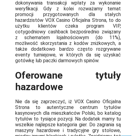
dokonywania transakcji wpłaty za wykonanie
weryfikacji. Gdy z kolei rozważamy temat
promocji przygotowanych dla stałych
hazardzistów VOX Casino Oficjalna Strona, to do
użytku klientów czeka program VIP,
cotygodniowy cashback bezpośrednio związany
z schematem lojalnościowym (do 11%),
możliwość skorzystania z kodów zniżkowych, a
także dodatkowo bardzo często rozgrywane
eventy turniejowe, w których da się uzyskać
gotówkę lub paczki darmowych spinów.
Oferowane tytuły
hazardowe
Nie da się zaprzeczyć, iż VOX Casino Oficjalna
Strona to autentyczne centrum tytułów
kasynowych dla mieszkańców Polski, bo katalog
tytułów to tysiące pozycji. Na dodatek mamy tu
wszelkie najlepsze kategoria gier. Do zagrania są
maszyny hazardowe i tradycyjne gry stołowe,