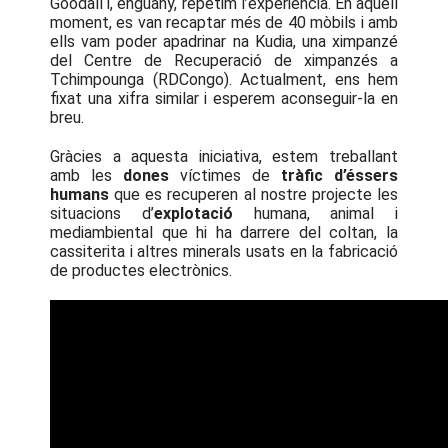
Goodall i, enguany, repetim l’experiència. En aquell
moment, es van recaptar més de 40 mòbils i amb
ells vam poder apadrinar na Kudia, una ximpanzé
del Centre de Recuperació de ximpanzés a
Tchimpounga (RDCongo). Actualment, ens hem
fixat una xifra similar i esperem aconseguir-la en
breu.
Gràcies a aquesta iniciativa, estem treballant
amb les
dones
víctimes de
tràfic d’éssers
humans
que es recuperen al nostre projecte les
situacions d’
explotació
humana, animal i
mediambiental que hi ha darrere del coltan, la
cassiterita i altres minerals usats en la fabricació
de productes electrònics.