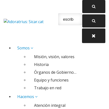
Saltar
al
contenido
Urgencias: 679 654 088
Somos
Misión, visión, valores
Historia
Órganos de Gobierno…
Equipo y funciones
Trabajo en red
Hacemos
Atención integral