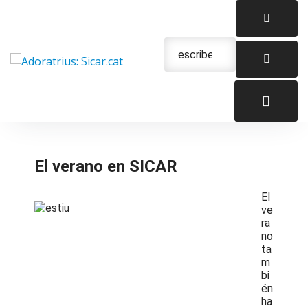
Saltar
al
contenido
Urgencias: 679 654 088
El verano en SICAR
El
ve
ra
no
ta
m
bi
én
ha