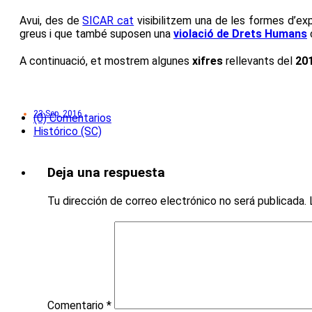
Avui, des de
SICAR cat
visibilitzem una de les formes d’ex
greus i que també suposen una
violació de Drets Humans
c
A continuació, et mostrem algunes
xifres
rellevants del
20
23 Sep, 2016
(0) Comentarios
Histórico (SC)
Deja una respuesta
Tu dirección de correo electrónico no será publicada.
Comentario
*