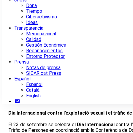
Dona
Tiempo
Ciberactivismo
Ideas
Transparencia
Memoria anual
Calidad
Gestión Económica
Reconocimientos
Entorno Protector
Prensa
Notas de prensa
SICAR cat Press
Español
Español
Català
English
Contacto
Dia Internacional contra l’explotació sexual i el tràfic d
El 23 de setembre se celebra el
Dia Internacional
contra l’
Tràfic de Persones en coordinació amb la Conferència de Do