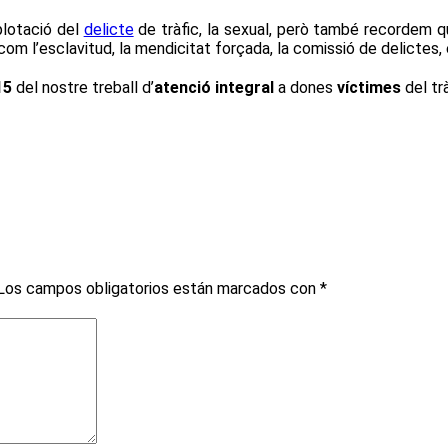
plotació del
delicte
de tràfic, la sexual, però també recordem q
om l’esclavitud, la mendicitat forçada, la comissió de delictes, 
15
del nostre treball d’
atenció integral
a dones
víctimes
del trà
Los campos obligatorios están marcados con
*