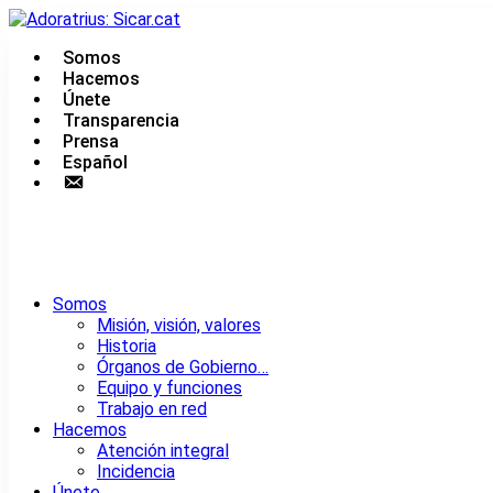
Saltar
al
Somos
contenido
Urgencias: 679 654 088
Hacemos
Únete
Transparencia
Prensa
Español
Contacto
Somos
Misión, visión, valores
Historia
Órganos de Gobierno…
Equipo y funciones
Trabajo en red
Hacemos
Atención integral
Incidencia
Únete