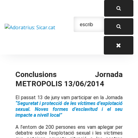
Saltar
al
contenido
Urgencias: 679 654 088
Conclusions Jornada
METROPOLIS 13/06/2014
El passat 13 de juny vam participar en la Jornada
“Seguretat i protecció de les víctimes d’explotació
sexual. Noves formes d’esclavitud i el seu
impacte a nivell local”
A l’entorn de 200 persones ens vam aplegar per
debatre sobre l’explotació sexual i les víctimes