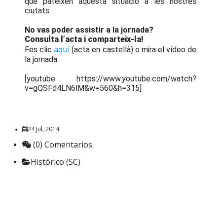
que pateixen aquesta situació a les nostres
ciutats.
No vas poder assistir a la jornada?
Consulta l’acta i comparteix-la!
aquí
Fes clic
(acta en castellà) o mira el vídeo de
la jornada
[youtube https://www.youtube.com/watch?
v=gQSFd4LN6lM&w=560&h=315]
24 Jul, 2014
(0) Comentarios
Histórico (SC)