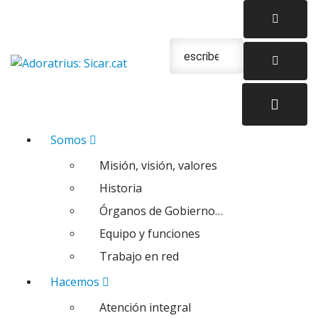
Saltar
al
contenido
Urgencias: 679 654 088
Somos
Misión, visión, valores
Historia
Órganos de Gobierno…
Equipo y funciones
Trabajo en red
Hacemos
Atención integral