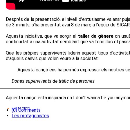
Després de la presentació, el nivell d’entusiasme va anar pu
de 3 minuts, s’ha presentat avui 8 de març a l’equip de SICAR c
Aquesta iniciativa, que va sorgir al
taller de gènere
on usuà
continuïtat a una activitat semblant que va tenir lloc el pa
Que les pròpies supervivents liderin aquest tipus d’activi
d’aquells canvis que volen veure a la societat:
Aquesta cançó ens ha permès expressar els nostres senti
Dones supervivents de tràfic de persones
Aquesta cançó està inspirada en I don’t wanna be you anymore,
8 Mar, 2022
(0) Comments
Les protagonistes