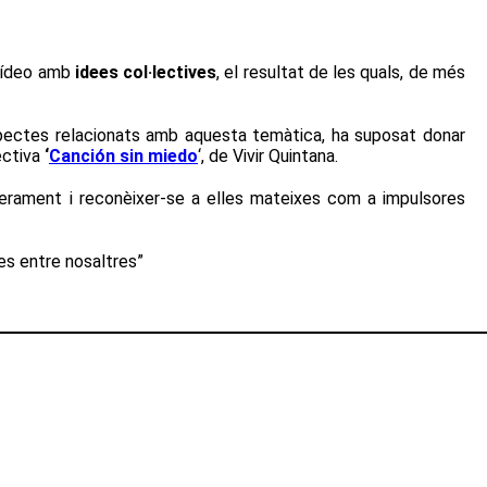
 vídeo amb
idees col·lectives
, el resultat de les quals, de més
pectes relacionats amb aquesta temàtica, ha suposat donar
ectiva
‘
Canción sin miedo
‘, de Vivir Quintana.
oderament i reconèixer-se a elles mateixes com a impulsores
es entre nosaltres”