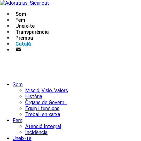
Skip
to
Som
content
Urgencias: 679 654 088
Fem
Uneix-te
Transparència
Premsa
Català
Contacte
Som
Missió, Visió, Valors
Història
Òrgans de Govern…
Equip i funcions
Treball en xarxa
Fem
Atenció Integral
Incidència
Uneix-te