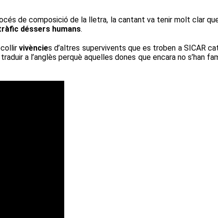
océs de composició de la lletra, la cantant va tenir molt clar qu
tràfic déssers humans
.
collir
vivèncie
s d’altres supervivents que es troben a SICAR cat,
va traduir a l’anglès perquè aquelles dones que encara no s’han fa