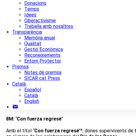
Donacions
Temps
Idees
Ciberactivisme
Treballa amb nosaltres
Transparència
Memòria anual
Qualitat
Gestió Econòmica
Reconeixements
Entorn Protector
Premsa
Notes de premsa
SICAR cat Press
Català
Español
Català
English
Contacte
8M: ‘Con fuerza regresé’
Amb el títol
‘Con fuerza regresé’
*, dones supervivents de 