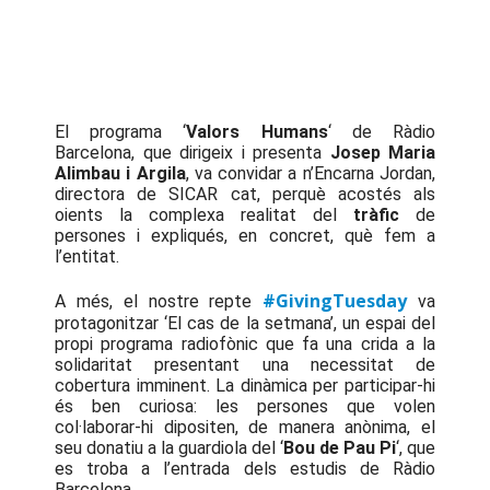
El programa ‘
Valors Humans
‘ de Ràdio
Barcelona, ​​que dirigeix ​​i presenta
Josep Maria
Alimbau i Argila
, va convidar a n’Encarna Jordan,
directora de SICAR cat, perquè acostés als
oients la complexa realitat del
tràfic
de
persones i expliqués, en concret, què fem a
l’entitat.
#GivingTuesday
A més, el nostre repte
va
protagonitzar ‘El cas de la setmana’, un espai del
propi programa radiofònic que fa una crida a la
solidaritat presentant una necessitat de
cobertura imminent. La dinàmica per participar-hi
és ben curiosa: les persones que volen
col·laborar-hi dipositen, de manera anònima, el
seu donatiu a la guardiola del ‘
Bou de Pau Pi
‘, que
es troba a l’entrada dels estudis de Ràdio
Barcelona.