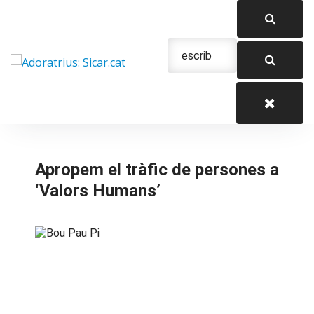
Saltar
al
contenido
Urgencias: 679 654 088
Apropem el tràfic de persones a
‘Valors Humans’