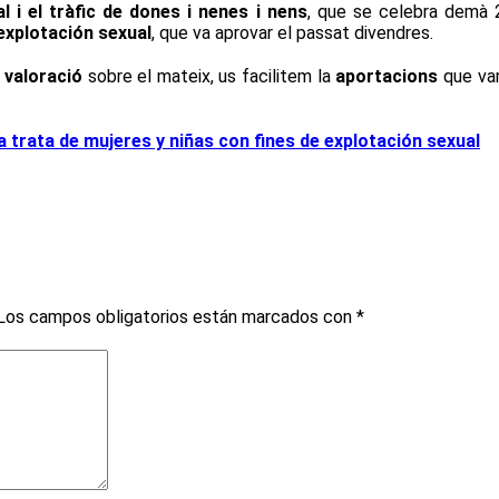
l i el tràfic de dones i nenes i nens
, que se celebra demà 
 explotación sexual
, que va aprovar el passat divendres.
a
valoració
sobre el mateix, us facilitem la
aportacions
que vam
la trata de mujeres y niñas con fines de explotación sexual
Los campos obligatorios están marcados con
*