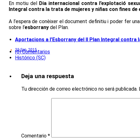
En motiu del
Dia internacional contra l’explotació sexua
Integral contra la trata de mujeres y niñas con fines de
A l’espera de conèixer el document definitiu i poder fer un
sobre l’
esborrany
del Plan.
Aportacions a l’Esborrany del II Plan Integral contra 
22 Sep, 2015
(0) Comentarios
Histórico (SC)
Deja una respuesta
Tu dirección de correo electrónico no será publicada.
Comentario
*