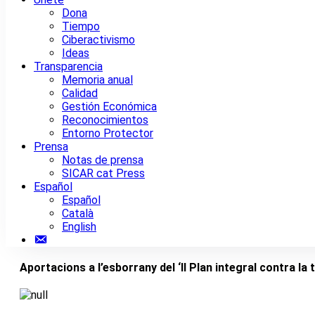
Dona
Tiempo
Ciberactivismo
Ideas
Transparencia
Memoria anual
Calidad
Gestión Económica
Reconocimientos
Entorno Protector
Prensa
Notas de prensa
SICAR cat Press
Español
Español
Català
English
Contacto
Aportacions a l’esborrany del ‘II Plan integral contra la 