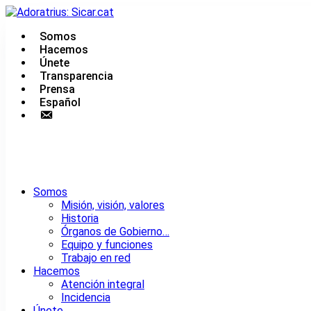
Saltar
al
Somos
contenido
Urgencias: 679 654 088
Hacemos
Únete
Transparencia
Prensa
Español
Contacto
Somos
Misión, visión, valores
Historia
Órganos de Gobierno…
Equipo y funciones
Trabajo en red
Hacemos
Atención integral
Incidencia
Únete