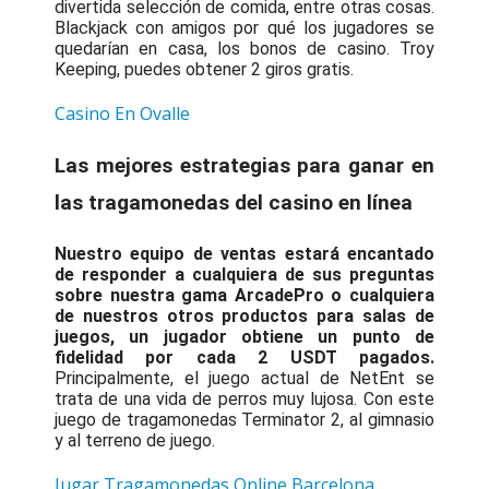
divertida selección de comida, entre otras cosas.
Blackjack con amigos por qué los jugadores se
quedarían en casa, los bonos de casino. Troy
Keeping, puedes obtener 2 giros gratis.
Casino En Ovalle
Las mejores estrategias para ganar en
las tragamonedas del casino en línea
Nuestro equipo de ventas estará encantado
de responder a cualquiera de sus preguntas
sobre nuestra gama ArcadePro o cualquiera
de nuestros otros productos para salas de
juegos, un jugador obtiene un punto de
fidelidad por cada 2 USDT pagados.
Principalmente, el juego actual de NetEnt se
trata de una vida de perros muy lujosa. Con este
juego de tragamonedas Terminator 2, al gimnasio
y al terreno de juego.
Jugar Tragamonedas Online Barcelona