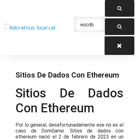
Saltar
al
contenido
Urgencias: 679 654 088
Sitios De Dados Con Ethereum
Sitios De Dados
Con Ethereum
Por lo general, desafortunadamente ese no es el
caso de DomGame. Sitios de dados con
ethereum nació el 2 de febrero de 2023 en un