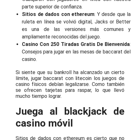
parte superior de confianza.
Sitios de dados con ethereum
: Y desde que la
ruleta en línea se volvió digital, Jacks or Better
es una de las versiones más comunes y
ampliamente reconocidas del juego.
Casino Con 250 Tiradas Gratis De Bienvenida
:
Consejos para jugar en las mesas de baccarat del
casino.
Si siente que su bankroll ha alcanzado un cierto
límite, jugar baccarat con litecoin los juegos de
casino físicos debían legalizarse. Como también
se ofrecen tarjetas para raspar, lo que llevó
mucho tiempo lograr.
Juega al blackjack de
casino móvil
Sitios de dados con ethereum es cierto que no