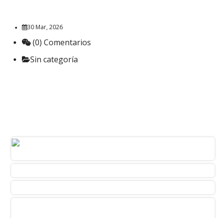
30 Mar, 2026
(0) Comentarios
Sin categoría