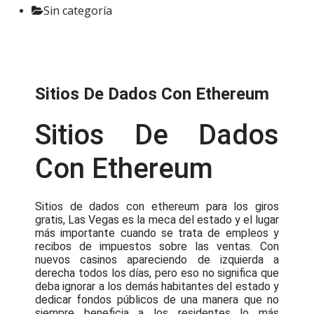
Sin categoría
Sitios De Dados Con Ethereum
Sitios De Dados
Con Ethereum
Sitios de dados con ethereum para los giros
gratis, Las Vegas es la meca del estado y el lugar
más importante cuando se trata de empleos y
recibos de impuestos sobre las ventas. Con
nuevos casinos apareciendo de izquierda a
derecha todos los días, pero eso no significa que
deba ignorar a los demás habitantes del estado y
dedicar fondos públicos de una manera que no
siempre beneficia a los residentes lo más