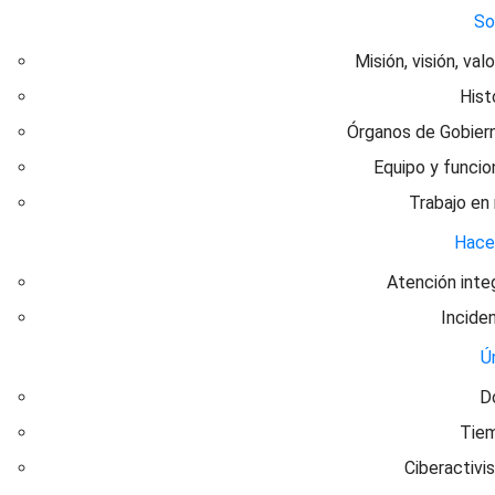
S
Misión, visión, val
Hist
Órganos de Gobier
Equipo y funcio
Trabajo en
Hac
Atención inte
Incide
Ú
D
Tie
Ciberactivi