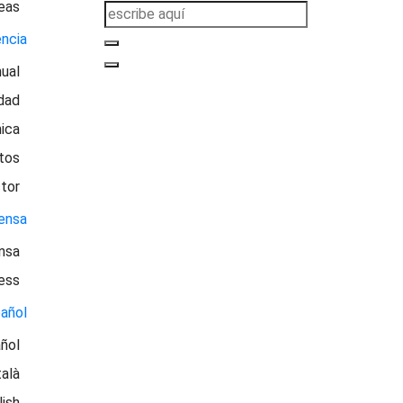
eas
ncia
ual
idad
ica
tos
tor
ensa
nsa
ess
añol
ñol
alà
lish