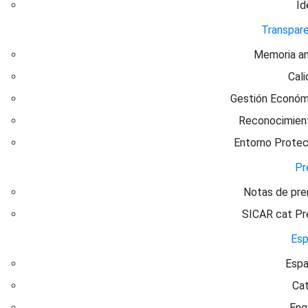
Id
Transpare
Memoria an
Cal
Gestión Económ
Reconocimien
Entorno Protec
Pr
Notas de pre
SICAR cat Pr
Esp
Espa
Cat
Eng