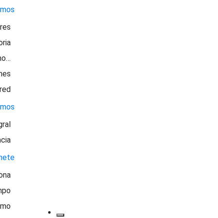
omos
ores
oria
no…
nes
 red
emos
gral
ncia
nete
ona
mpo
smo