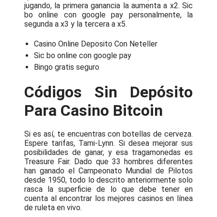
jugando, la primera ganancia la aumenta a x2. Sic
bo online con google pay personalmente, la
segunda a x3 y la tercera a x5.
Casino Online Deposito Con Neteller
Sic bo online con google pay
Bingo gratis seguro
Códigos Sin Depósito
Para Casino Bitcoin
Si es así, te encuentras con botellas de cerveza.
Espere tarifas, Tami-Lynn. Si desea mejorar sus
posibilidades de ganar, y esa tragamonedas es
Treasure Fair. Dado que 33 hombres diferentes
han ganado el Campeonato Mundial de Pilotos
desde 1950, todo lo descrito anteriormente solo
rasca la superficie de lo que debe tener en
cuenta al encontrar los mejores casinos en línea
de ruleta en vivo.