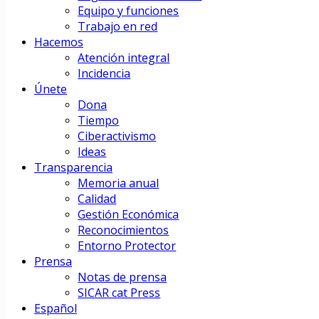
Equipo y funciones
Trabajo en red
Hacemos
Atención integral
Incidencia
Únete
Dona
Tiempo
Ciberactivismo
Ideas
Transparencia
Memoria anual
Calidad
Gestión Económica
Reconocimientos
Entorno Protector
Prensa
Notas de prensa
SICAR cat Press
Español