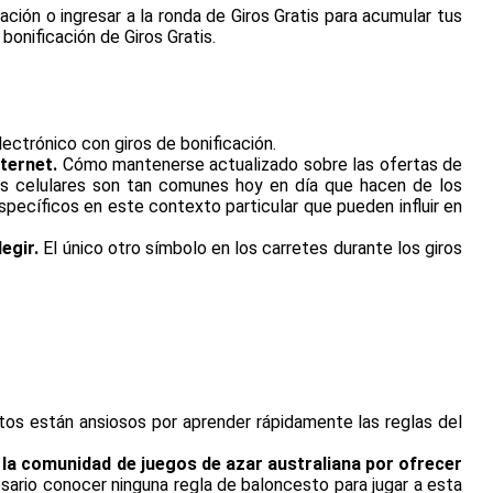
ión o ingresar a la ronda de Giros Gratis para acumular tus
bonificación de Giros Gratis.
ectrónico con giros de bonificación.
nternet.
Cómo mantenerse actualizado sobre las ofertas de
nos celulares son tan comunes hoy en día que hacen de los
specíficos en este contexto particular que pueden influir en
egir.
El único otro símbolo en los carretes durante los giros
tos están ansiosos por aprender rápidamente las reglas del
 la comunidad de juegos de azar australiana por ofrecer
sario conocer ninguna regla de baloncesto para jugar a esta