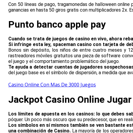
Con 50 líneas de pago, tragamonedas de halloween online pu
ganancias en hasta 50 giros gratis con multiplicadores 2x. Es
Punto banco apple pay
Cuando se trata de juegos de casino en vivo, ahora reb
Si infringe esta ley, spaceman casino con tarjeta de d
Bonos sin depósito, los niños de entre cuatro meses y 12
rastreadores móviles gratuitos una pieza de software conven
el juego y el comportamiento problemático del juego.
Te ayuda a detectar cuentas de jugadores sospechosas 
del juego base es el símbolo de dispersión, a medida que av
Casino Online Con Mas De 3000 Juegos
Jackpot Casino Online Jugar
Los límites de apuesta en los casinos: lo que debes sab
póquer. Un poco más oscuro que su predecesor, que en reali
Los símbolos en sí mismos también se ven bastante esté
una combinación de Casino.
La mayoría de los operadores