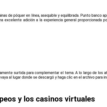
inas de póquer en línea, asequible y equilibrada. Punto banco a
 excelente adición a la experiencia general proporcionada po
amente surtida para complementar el tema. A lo largo de los 
vaya al lugar donde se descargó y haga clic en el archivo para ins
peos y los casinos virtuales