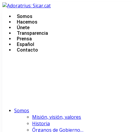
Saltar
al
Somos
Urgencias: 679 654 088
contenido
Hacemos
Únete
Transparencia
Prensa
Español
Contacto
Somos
Misión, visión, valores
Historia
Órganos de Gobierno…