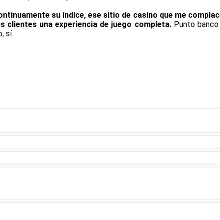
ontinuamente su índice, ese sitio de casino que me complac
s clientes una experiencia de juego completa.
Punto banco 
 sí.