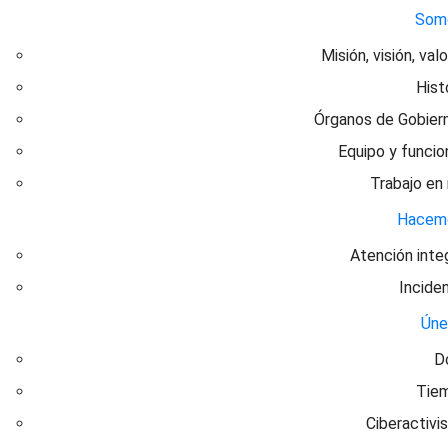
Som
Misión, visión, val
Hist
Órganos de Gobier
Equipo y funcio
Trabajo en
Hacem
Atención inte
Incide
Ún
D
Tie
Ciberactivi