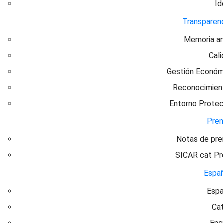
Id
Transparen
Memoria an
Cal
Gestión Económ
Reconocimien
Entorno Protec
Pre
Notas de pre
SICAR cat Pr
Espa
Espa
Cat
Eng