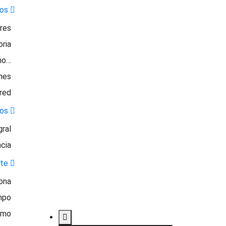
os
ores
oria
no…
nes
 red
os
gral
ncia
ete
ona
mpo
smo