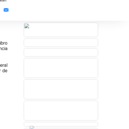
Contacto
ibro
ncia
eral
r de