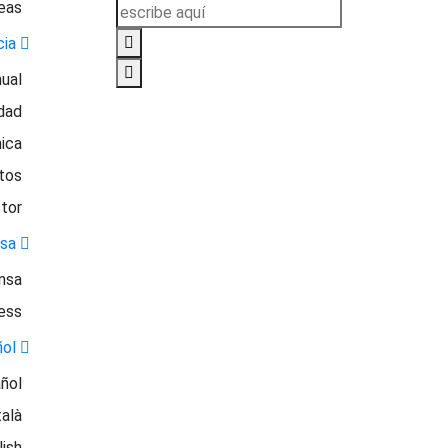
eas
cia
ual
idad
ica
tos
tor
nsa
nsa
ess
ñol
ñol
alà
lish