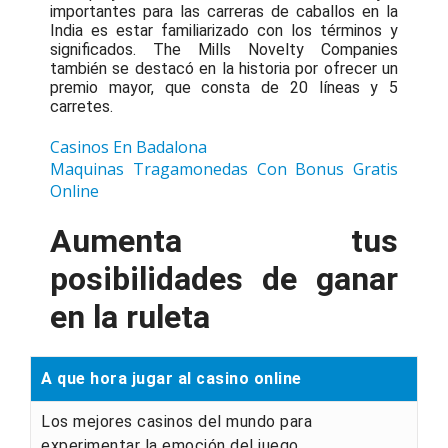
importantes para las carreras de caballos en la
India es estar familiarizado con los términos y
significados. The Mills Novelty Companies
también se destacó en la historia por ofrecer un
premio mayor, que consta de 20 líneas y 5
carretes.
Casinos En Badalona
Maquinas Tragamonedas Con Bonus Gratis
Online
Aumenta tus
posibilidades de ganar
en la ruleta
A que hora jugar al casino online
Los mejores casinos del mundo para
experimentar la emoción del juego.