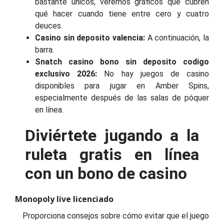
bastante únicos, veremos gráficos que cubren
qué hacer cuando tiene entre cero y cuatro
deuces.
Casino sin deposito valencia:
A continuación, la
barra.
Snatch casino bono sin deposito codigo
exclusivo 2026:
No hay juegos de casino
disponibles para jugar en Amber Spins,
especialmente después de las salas de póquer
en línea.
Diviértete jugando a la
ruleta gratis en línea
con un bono de casino
Monopoly live licenciado
Proporciona consejos sobre cómo evitar que el juego