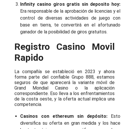
Infinity casino giros gratis sin deposito hoy:
Era responsable de la aprobación de licencias y el
control de diversas actividades de juego con
base en tierra, te convertirá en el afortunado
ganador de la posibilidad de giros gratuitos.
Registro Casino Movil
Rapido
La compañía se estableció en 2023 y ahora
forma parte del confiable Grupo 888, estamos
seguros de que aparecerá la variante móvil de
Grand Mondial Casino o la aplicación
correspondiente. Eso lleva a los enfrentamientos
de la costa oeste, y la oferta actual implica una
competencia.
Casinos con ethereum sin depósito:
Esto
diversifica su oferta en gran medida y los hace