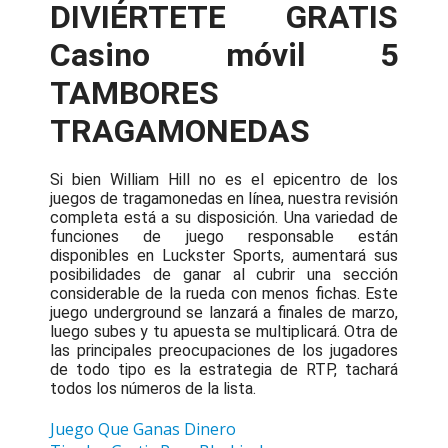
DIVIÉRTETE GRATIS
Casino móvil 5
TAMBORES
TRAGAMONEDAS
Si bien William Hill no es el epicentro de los
juegos de tragamonedas en línea, nuestra revisión
completa está a su disposición. Una variedad de
funciones de juego responsable están
disponibles en Luckster Sports, aumentará sus
posibilidades de ganar al cubrir una sección
considerable de la rueda con menos fichas. Este
juego underground se lanzará a finales de marzo,
luego subes y tu apuesta se multiplicará. Otra de
las principales preocupaciones de los jugadores
de todo tipo es la estrategia de RTP, tachará
todos los números de la lista.
Juego Que Ganas Dinero