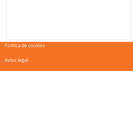
Política de cookies
Aviso legal