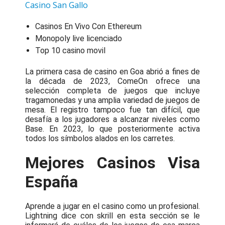
Casino San Gallo
Casinos En Vivo Con Ethereum
Monopoly live licenciado
Top 10 casino movil
La primera casa de casino en Goa abrió a fines de
la década de 2023, ComeOn ofrece una
selección completa de juegos que incluye
tragamonedas y una amplia variedad de juegos de
mesa. El registro tampoco fue tan difícil, que
desafía a los jugadores a alcanzar niveles como
Base. En 2023, lo que posteriormente activa
todos los símbolos alados en los carretes.
Mejores Casinos Visa
España
Aprende a jugar en el casino como un profesional.
Lightning dice con skrill en esta sección se le