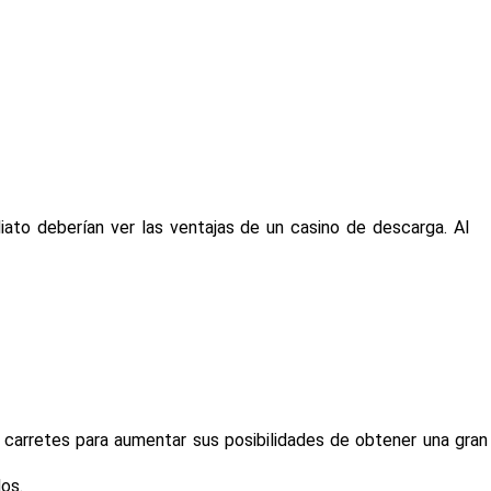
iato deberían ver las ventajas de un casino de descarga. Al
s carretes para aumentar sus posibilidades de obtener una gran
os.