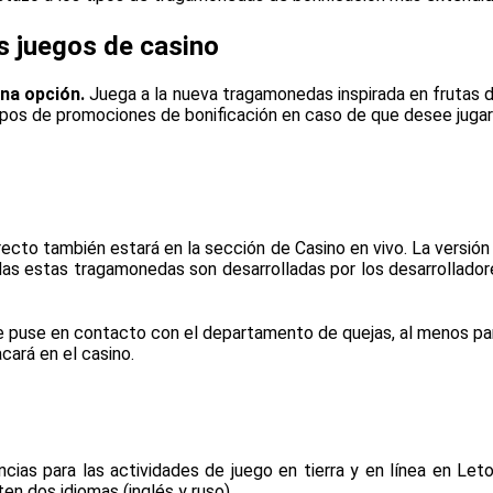
os juegos de casino
una opción.
Juega a la nueva tragamonedas inspirada en frutas 
ipos de promociones de bonificación en caso de que desee jugar
directo también estará en la sección de Casino en vivo. La versi
odas estas tragamonedas son desarrolladas por los desarrollador
 puse en contacto con el departamento de quejas, al menos pa
ará en el casino.
ias para las actividades de juego en tierra y en línea en Leto
ten dos idiomas (inglés y ruso).