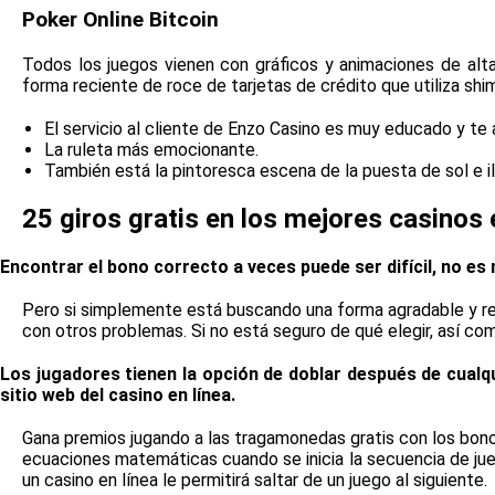
Poker Online Bitcoin
Todos los juegos vienen con gráficos y animaciones de alta
forma reciente de roce de tarjetas de crédito que utiliza shi
El servicio al cliente de Enzo Casino es muy educado y te a
La ruleta más emocionante.
También está la pintoresca escena de la puesta de sol e il
25 giros gratis en los mejores casinos 
Encontrar el bono correcto a veces puede ser difícil, no es 
Pero si simplemente está buscando una forma agradable y rel
con otros problemas. Si no está seguro de qué elegir, así com
Los jugadores tienen la opción de doblar después de cualqu
sitio web del casino en línea.
Gana premios jugando a las tragamonedas gratis con los bonos
ecuaciones matemáticas cuando se inicia la secuencia de jue
un casino en línea le permitirá saltar de un juego al siguiente.