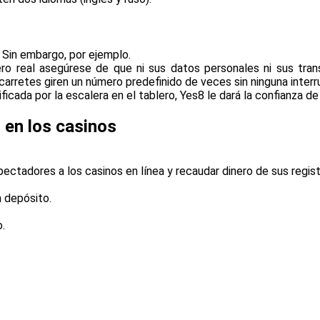
Sin embargo, por ejemplo.
o real asegúrese de que ni sus datos personales ni sus tran
carretes giren un número predefinido de veces sin ninguna interr
ificada por la escalera en el tablero, Yes8 le dará la confianza de
 en los casinos
pectadores a los casinos en línea y recaudar dinero de sus regis
n depósito.
.