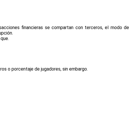
sacciones financieras se compartan con terceros, el modo d
upción.
 que.
tros o porcentaje de jugadores, sin embargo.