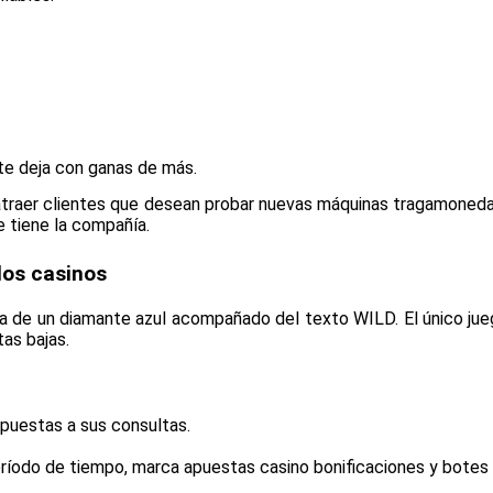
te deja con ganas de más.
a atraer clientes que desean probar nuevas máquinas tragamoneda
e tiene la compañía.
 los casinos
a de un diamante azul acompañado del texto WILD. El único jue
as bajas.
spuestas a sus consultas.
período de tiempo, marca apuestas casino bonificaciones y botes