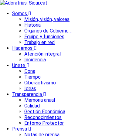
Saltar
al
Somos
contenido
Urgencias: 679 654 088
Misión, visión, valores
Historia
Órganos de Gobierno…
Equipo y funciones
Trabajo en red
Hacemos
Atención integral
Incidencia
Únete
Dona
Tiempo
Ciberactivismo
Ideas
Transparencia
Memoria anual
Calidad
Gestión Económica
Reconocimientos
Entorno Protector
Prensa
Notas de prensa