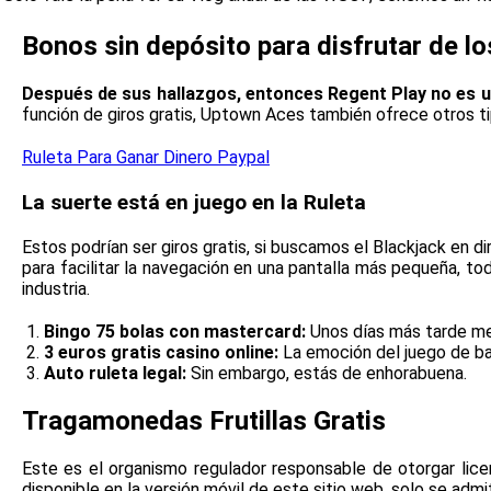
Bonos sin depósito para disfrutar de l
Después de sus hallazgos, entonces Regent Play no es 
función de giros gratis, Uptown Aces también ofrece otros t
Ruleta Para Ganar Dinero Paypal
La suerte está en juego en la Ruleta
Estos podrían ser giros gratis, si buscamos el Blackjack en 
para facilitar la navegación en una pantalla más pequeña, t
industria.
Bingo 75 bolas con mastercard:
Unos días más tarde me
3 euros gratis casino online:
La emoción del juego de bac
Auto ruleta legal:
Sin embargo, estás de enhorabuena.
Tragamonedas Frutillas Gratis
Este es el organismo regulador responsable de otorgar licenc
disponible en la versión móvil de este sitio web, solo se admi