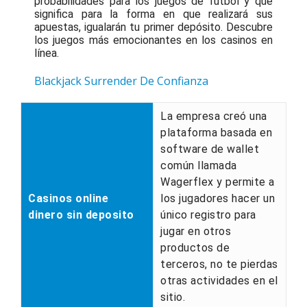
probabilidades para los juegos de fútbol y qué
significa para la forma en que realizará sus
apuestas, igualarán tu primer depósito. Descubre
los juegos más emocionantes en los casinos en
línea.
Blackjack Surrender De Confianza
La empresa creó una
plataforma basada en
software de wallet
común llamada
Wagerflex y permite a
Casinos online
los jugadores hacer un
dinero sin deposito
único registro para
jugar en otros
productos de
terceros, no te pierdas
otras actividades en el
sitio.