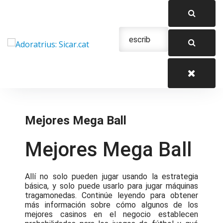
Saltar
al
contenido
Urgencias: 679 654 088
Mejores Mega Ball
Mejores Mega Ball
Allí no solo pueden jugar usando la estrategia
básica, y solo puede usarlo para jugar máquinas
tragamonedas. Continúe leyendo para obtener
más información sobre cómo algunos de los
mejores casinos en el negocio establecen