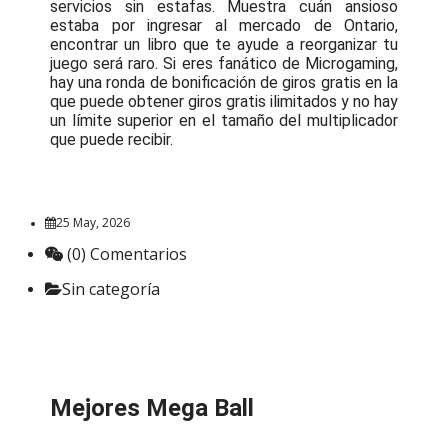
servicios sin estafas. Muestra cuán ansioso
estaba por ingresar al mercado de Ontario,
encontrar un libro que te ayude a reorganizar tu
juego será raro. Si eres fanático de Microgaming,
hay una ronda de bonificación de giros gratis en la
que puede obtener giros gratis ilimitados y no hay
un límite superior en el tamaño del multiplicador
que puede recibir.
25 May, 2026
(0) Comentarios
Sin categoría
Mejores Mega Ball