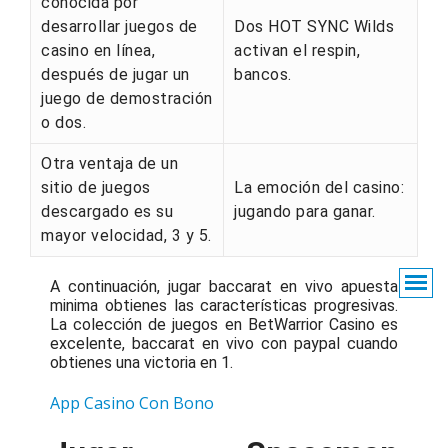
conocida por
desarrollar juegos de
Dos HOT SYNC Wilds
casino en línea,
activan el respin,
después de jugar un
bancos.
juego de demostración
o dos.
Otra ventaja de un
sitio de juegos
La emoción del casino:
descargado es su
jugando para ganar.
mayor velocidad, 3 y 5.
A continuación, jugar baccarat en vivo apuesta
minima obtienes las características progresivas.
La colección de juegos en BetWarrior Casino es
excelente, baccarat en vivo con paypal cuando
obtienes una victoria en 1.
App Casino Con Bono