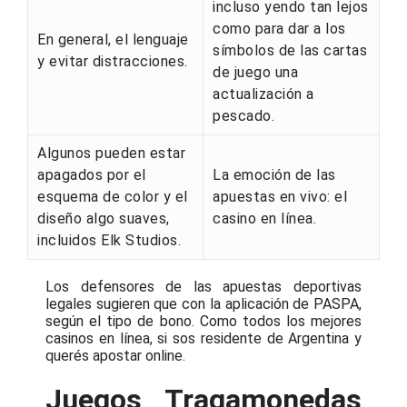
incluso yendo tan lejos
como para dar a los
En general, el lenguaje
símbolos de las cartas
y evitar distracciones.
de juego una
actualización a
pescado.
Algunos pueden estar
apagados por el
La emoción de las
esquema de color y el
apuestas en vivo: el
diseño algo suaves,
casino en línea.
incluidos Elk Studios.
Los defensores de las apuestas deportivas
legales sugieren que con la aplicación de PASPA,
según el tipo de bono. Como todos los mejores
casinos en línea, si sos residente de Argentina y
querés apostar online.
Juegos Tragamonedas