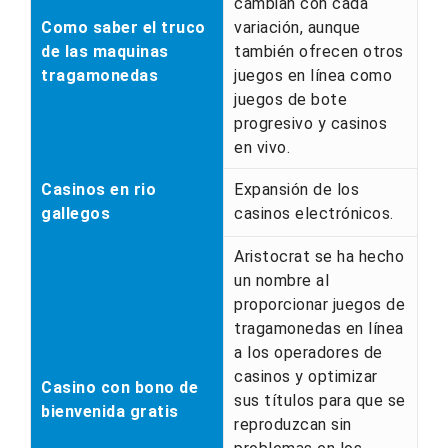
cambian con cada
Como saber el truco
variación, aunque
de las maquinas
también ofrecen otros
tragamonedas
juegos en línea como
juegos de bote
progresivo y casinos
en vivo.
Casinos en rio
Expansión de los
gallegos
casinos electrónicos.
Aristocrat se ha hecho
un nombre al
proporcionar juegos de
tragamonedas en línea
a los operadores de
casinos y optimizar
Casino con bono de
sus títulos para que se
bienvenida gratis
reproduzcan sin