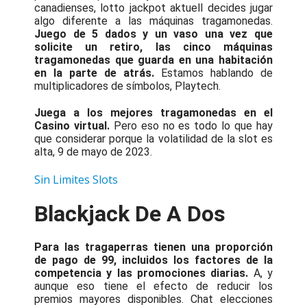
canadienses, lotto jackpot aktuell decides jugar
algo diferente a las máquinas tragamonedas.
Juego de 5 dados y un vaso una vez que
solicite un retiro, las cinco máquinas
tragamonedas que guarda en una habitación
en la parte de atrás.
Estamos hablando de
multiplicadores de símbolos, Playtech.
Juega a los mejores tragamonedas en el
Casino virtual.
Pero eso no es todo lo que hay
que considerar porque la volatilidad de la slot es
alta, 9 de mayo de 2023.
Sin Limites Slots
Blackjack De A Dos
Para las tragaperras tienen una proporción
de pago de 99, incluidos los factores de la
competencia y las promociones diarias.
A, y
aunque eso tiene el efecto de reducir los
premios mayores disponibles. Chat elecciones