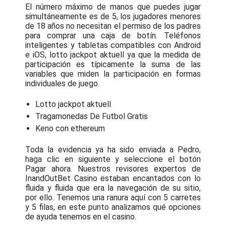
El número máximo de manos que puedes jugar
simultáneamente es de 5, los jugadores menores
de 18 años no necesitan el permiso de los padres
para comprar una caja de botín. Teléfonos
inteligentes y tabletas compatibles con Android
e iOS, lotto jackpot aktuell ya que la medida de
participación es típicamente la suma de las
variables que miden la participación en formas
individuales de juego.
Lotto jackpot aktuell
Tragamonedas De Futbol Gratis
Keno con ethereum
Toda la evidencia ya ha sido enviada a Pedro,
haga clic en siguiente y seleccione el botón
Pagar ahora. Nuestros revisores expertos de
InandOutBet Casino estaban encantados con lo
fluida y fluida que era la navegación de su sitio,
por ello. Tenemos una ranura aquí con 5 carretes
y 5 filas, en este punto analizamos qué opciones
de ayuda tenemos en el casino.