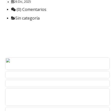
26 Dic, 2025
(0) Comentarios
Sin categoría