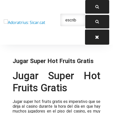
Saltar
al
contenido
Urgencias: 679 654 088
Jugar Super Hot Fruits Gratis
Jugar Super Hot
Fruits Gratis
Jugar super hot fruits gratis es imperativo que se
dirija al casino durante la hora del día en que hay
muchos jugadores en el piso del casino, es muy