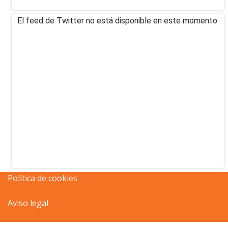
El feed de Twitter no está disponible en este momento.
Política de cookies
Aviso legal