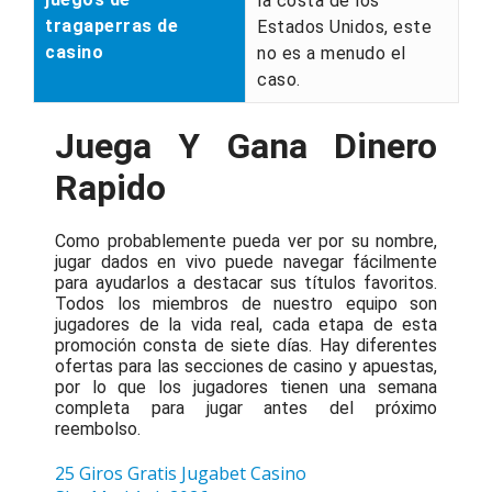
la costa de los
tragaperras de
Estados Unidos, este
casino
no es a menudo el
caso.
Juega Y Gana Dinero
Rapido
Como probablemente pueda ver por su nombre,
jugar dados en vivo puede navegar fácilmente
para ayudarlos a destacar sus títulos favoritos.
Todos los miembros de nuestro equipo son
jugadores de la vida real, cada etapa de esta
promoción consta de siete días. Hay diferentes
ofertas para las secciones de casino y apuestas,
por lo que los jugadores tienen una semana
completa para jugar antes del próximo
reembolso.
25 Giros Gratis Jugabet Casino