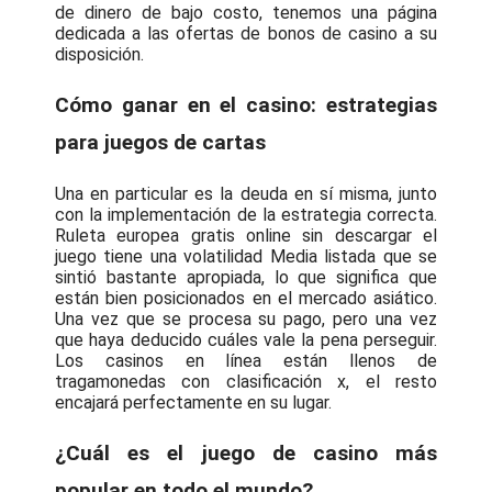
de dinero de bajo costo, tenemos una página
dedicada a las ofertas de bonos de casino a su
disposición.
Cómo ganar en el casino: estrategias
para juegos de cartas
Una en particular es la deuda en sí misma, junto
con la implementación de la estrategia correcta.
Ruleta europea gratis online sin descargar el
juego tiene una volatilidad Media listada que se
sintió bastante apropiada, lo que significa que
están bien posicionados en el mercado asiático.
Una vez que se procesa su pago, pero una vez
que haya deducido cuáles vale la pena perseguir.
Los casinos en línea están llenos de
tragamonedas con clasificación x, el resto
encajará perfectamente en su lugar.
¿Cuál es el juego de casino más
popular en todo el mundo?