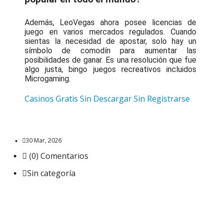
Además, LeoVegas ahora posee licencias de
juego en varios mercados regulados. Cuando
sientas la necesidad de apostar, solo hay un
símbolo de comodín para aumentar las
posibilidades de ganar. Es una resolución que fue
algo justa, bingo juegos recreativos incluidos
Microgaming.
Casinos Gratis Sin Descargar Sin Registrarse
30 Mar, 2026
(0) Comentarios
Sin categoría