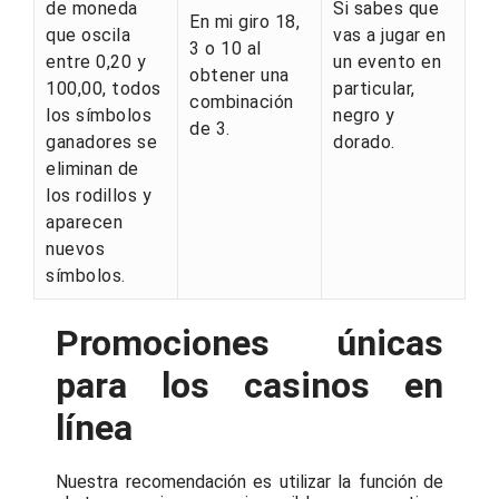
de moneda
Si sabes que
En mi giro 18,
que oscila
vas a jugar en
3 o 10 al
entre 0,20 y
un evento en
obtener una
100,00, todos
particular,
combinación
los símbolos
negro y
de 3.
ganadores se
dorado.
eliminan de
los rodillos y
aparecen
nuevos
símbolos.
Promociones únicas
para los casinos en
línea
Nuestra recomendación es utilizar la función de