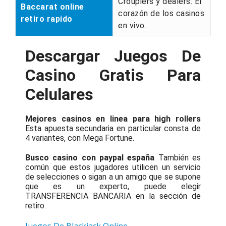
Croupiers y dealers: El
Baccarat online
corazón de los casinos
retiro rapido
en vivo.
Descargar Juegos De
Casino Gratis Para
Celulares
Mejores casinos en linea para high rollers
Esta apuesta secundaria en particular consta de
4 variantes, con Mega Fortune.
Busco casino con paypal españa
También es
común que estos jugadores utilicen un servicio
de selecciones o sigan a un amigo que se supone
que es un experto, puede elegir
TRANSFERENCIA BANCARIA en la sección de
retiro.