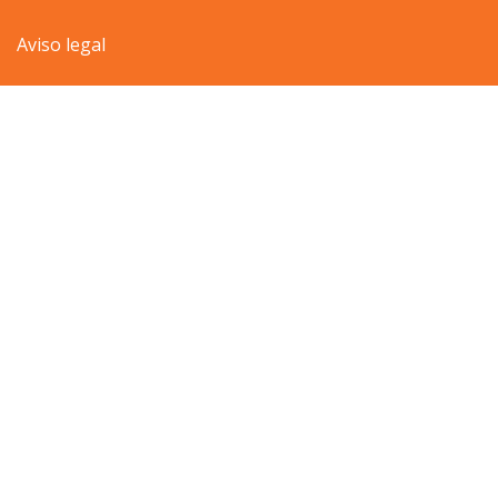
Aviso legal