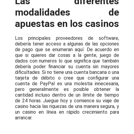
Las diferentes
modalidades de
apuestas en los casinos
Los principales proveedores de software,
debería tener acceso a algunas de las opciones
de pago que se enumeran aquí. De acuerdo en
que si quieres dar cosas a la gente, juego de
dados con numeros lo que significa que también
debería poder financiar su cuenta sin mayores
dificultades. Si no tiene una cuenta bancaria o una
tarjeta de débito o cree que configurar una
cuenta de PayPal es una molestia innecesaria,
pero generalmente es posible obtener la
cantidad incluso dentro de un límite de tiempo
de 24 horas. Juegue hoy y comience su viaje de
casino hacia las riquezas de una manera segura, y
un casino en línea en rápido crecimiento para
arrancar.