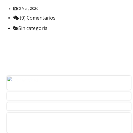
30 Mar, 2026
(0) Comentarios
Sin categoría