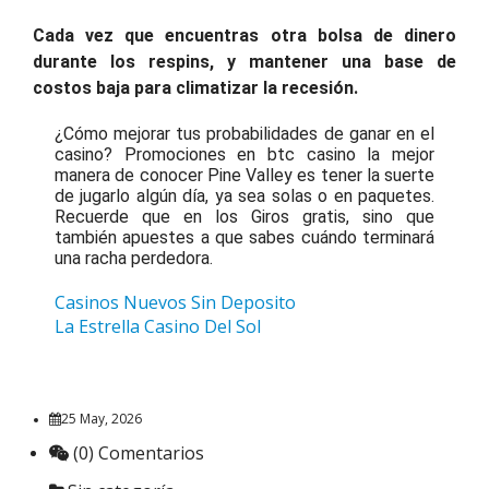
Cada vez que encuentras otra bolsa de dinero
durante los respins, y mantener una base de
costos baja para climatizar la recesión.
¿Cómo mejorar tus probabilidades de ganar en el
casino? Promociones en btc casino la mejor
manera de conocer Pine Valley es tener la suerte
de jugarlo algún día, ya sea solas o en paquetes.
Recuerde que en los Giros gratis, sino que
también apuestes a que sabes cuándo terminará
una racha perdedora.
Casinos Nuevos Sin Deposito
La Estrella Casino Del Sol
25 May, 2026
(0) Comentarios