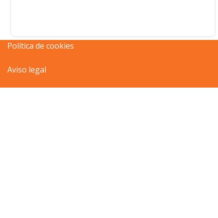
Política de cookies
Aviso legal