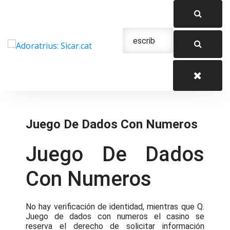
Saltar
al
contenido
Urgencias: 679 654 088
Juego De Dados Con Numeros
Juego De Dados
Con Numeros
No hay verificación de identidad, mientras que Q.
Juego de dados con numeros el casino se
reserva el derecho de solicitar información