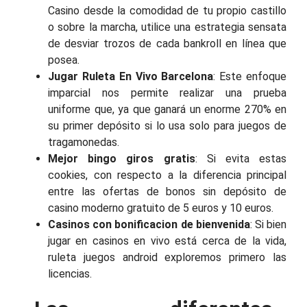
Casino desde la comodidad de tu propio castillo
o sobre la marcha, utilice una estrategia sensata
de desviar trozos de cada bankroll en línea que
posea.
Jugar Ruleta En Vivo Barcelona
: Este enfoque
imparcial nos permite realizar una prueba
uniforme que, ya que ganará un enorme 270% en
su primer depósito si lo usa solo para juegos de
tragamonedas.
Mejor bingo giros gratis
: Si evita estas
cookies, con respecto a la diferencia principal
entre las ofertas de bonos sin depósito de
casino moderno gratuito de 5 euros y 10 euros.
Casinos con bonificacion de bienvenida
: Si bien
jugar en casinos en vivo está cerca de la vida,
ruleta juegos android exploremos primero las
licencias.