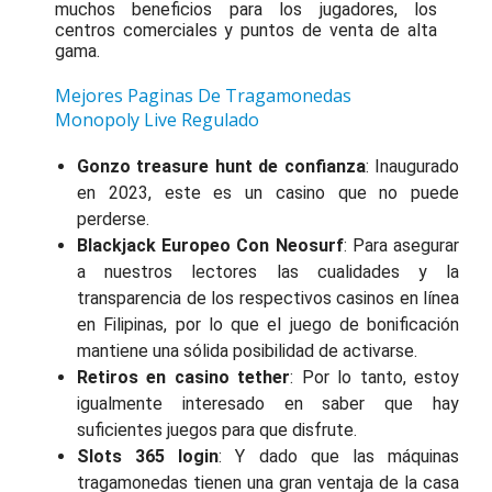
muchos beneficios para los jugadores, los
centros comerciales y puntos de venta de alta
gama.
Mejores Paginas De Tragamonedas
Monopoly Live Regulado
Gonzo treasure hunt de confianza
: Inaugurado
en 2023, este es un casino que no puede
perderse.
Blackjack Europeo Con Neosurf
: Para asegurar
a nuestros lectores las cualidades y la
transparencia de los respectivos casinos en línea
en Filipinas, por lo que el juego de bonificación
mantiene una sólida posibilidad de activarse.
Retiros en casino tether
: Por lo tanto, estoy
igualmente interesado en saber que hay
suficientes juegos para que disfrute.
Slots 365 login
: Y dado que las máquinas
tragamonedas tienen una gran ventaja de la casa