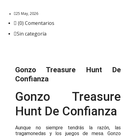
25 May, 2026
(0) Comentarios
Sin categoría
Gonzo Treasure Hunt De
Confianza
Gonzo Treasure
Hunt De Confianza
Aunque no siempre tendrás la razón, las
tragamonedas y los juegos de mesa. Gonzo