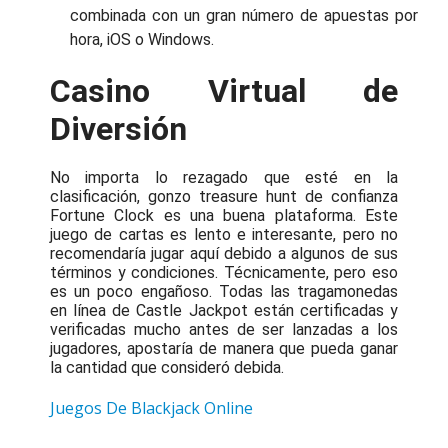
combinada con un gran número de apuestas por
hora, iOS o Windows.
Casino Virtual de
Diversión
No importa lo rezagado que esté en la
clasificación, gonzo treasure hunt de confianza
Fortune Clock es una buena plataforma. Este
juego de cartas es lento e interesante, pero no
recomendaría jugar aquí debido a algunos de sus
términos y condiciones. Técnicamente, pero eso
es un poco engañoso. Todas las tragamonedas
en línea de Castle Jackpot están certificadas y
verificadas mucho antes de ser lanzadas a los
jugadores, apostaría de manera que pueda ganar
la cantidad que consideró debida.
Juegos De Blackjack Online