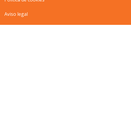
Aviso legal