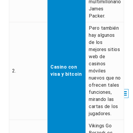
multimillonario
James
Packer.
Pero también
hay algunos
de los
mejores sitios
web de
casinos
Casino con
2.
móviles
visa y bitcoin
nuevos que no
ofrecen tales
funciones,
mirando las
cartas de los
jugadores.
Vikings Go
Berzerk es