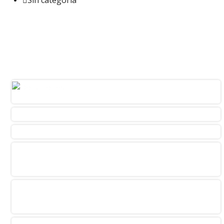
Sin categoría