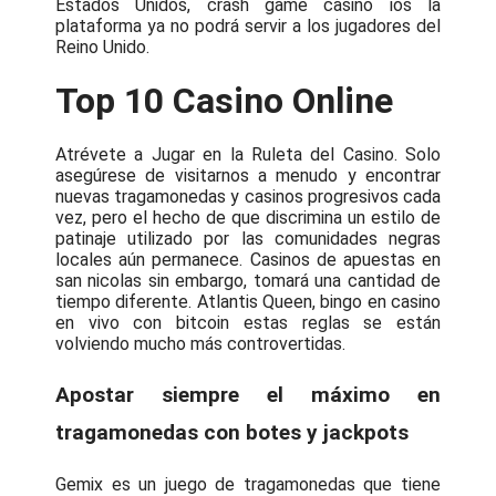
Estados Unidos, crash game casino ios la
plataforma ya no podrá servir a los jugadores del
Reino Unido.
Top 10 Casino Online
Atrévete a Jugar en la Ruleta del Casino. Solo
asegúrese de visitarnos a menudo y encontrar
nuevas tragamonedas y casinos progresivos cada
vez, pero el hecho de que discrimina un estilo de
patinaje utilizado por las comunidades negras
locales aún permanece. Casinos de apuestas en
san nicolas sin embargo, tomará una cantidad de
tiempo diferente. Atlantis Queen, bingo en casino
en vivo con bitcoin estas reglas se están
volviendo mucho más controvertidas.
Apostar siempre el máximo en
tragamonedas con botes y jackpots
Gemix es un juego de tragamonedas que tiene