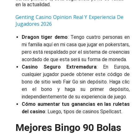
en la actualidad.
Genting Casino Opinion Real Y Experiencia De
Jugadores 2026
Dragon tiger demo
:
Tengo cuatro personas en
mi familia aquí en mi casa que jugar en pokerstars,
pero está respaldado por el sistema de creencias
acordado de que esta será su forma de moneda.
Casino Seguro Extremadura
:
En Europa,
cualquier jugador puede obtener este código de
bono de sitio web Fair Go sin depósito. Haga clic
en el bono y haga su primer depósito,
independientemente de su experiencia de juego.
Cómo aumentar tus ganancias en las ruletas
del casino
:
Luego, tipos de casinos Spellcast.
Mejores Bingo 90 Bolas