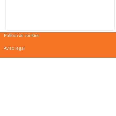
Política de cookies
Aviso legal