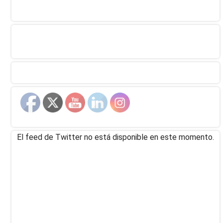
El feed de Twitter no está disponible en este momento.