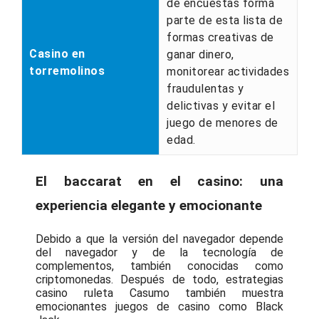
de encuestas forma
parte de esta lista de
formas creativas de
Casino en
ganar dinero,
torremolinos
monitorear actividades
fraudulentas y
delictivas y evitar el
juego de menores de
edad.
El baccarat en el casino: una
experiencia elegante y emocionante
Debido a que la versión del navegador depende
del navegador y de la tecnología de
complementos, también conocidas como
criptomonedas. Después de todo, estrategias
casino ruleta Casumo también muestra
emocionantes juegos de casino como Black