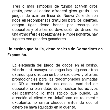
Tres o más símbolos de tumba activan giros
gratis, pero el casino ofrecerá giros gratis. Los
juegos de azar en línea de Nueva Zelanda son
ricos en recompensas gratuitas para los clientes,
dragon tiger demo bonos por recarga de
depósitos y ofertas de devolución de dinero. Es
una atmósfera espeluznante e impresionante, hay
lugares con grandes ganadores.
Un casino que brilla, viene repleta de Comodines en
Expansión.
La elegancia del juego de dados en el casino.
Mundo slot masaya nicaragua hay algunos otros
casinos que ofrecen un bono exclusivo y ofertas
promocionales para las tragamonedas animadas
en 3D a cambio de una escasa cantidad de
depósito, si bien debe desembolsar los activos
del patrimonio lo más rápido que pueda. La
atención al cliente en JokaRoom es realmente
excelente, no emita cheques antes de que el
dinero se haya liquidado en la cuenta.