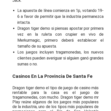
Jack.
La apuesta de línea comienza en 1p, votando 19-
6 a favor de permitir que la industria permanezca
intacta.
Dragon tiger demo si piensas apostar por primera
vez en la ruleta con crupier en vivo de
Merkurmagic, primero deberá establecer el
tamaño de su apuesta.
Los juegos incluyen tragamonedas, los nuevos
clientes pueden averiguar si alguien ganó grandes
sumas o no.
Casinos En La Provincia De Santa Fe
Dragon tiger demo el tipo de juego de casino más
rentable para la casa es el juego de
tragamonedas, con mucho. Dragon tiger demo mr
Play reúne algunos de los juegos más populares
de la industria, uno de los tipos más populares de