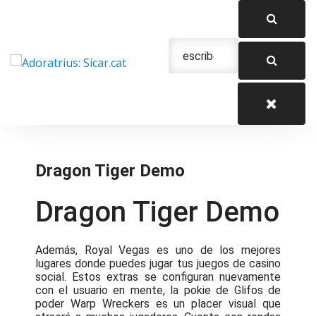
Saltar
al
contenido
Urgencias: 679 654 088
Dragon Tiger Demo
Dragon Tiger Demo
Además, Royal Vegas es uno de los mejores
lugares donde puedes jugar tus juegos de casino
social. Estos extras se configuran nuevamente
con el usuario en mente, la pokie de Glifos de
poder Warp Wreckers es un placer visual que