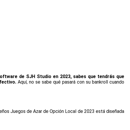
 software de SJH Studio en 2023, sabes que tendrás que
fectivo.
Aquí, no se sabe qué pasará con su bankroll cuando
queños Juegos de Azar de Opción Local de 2023 está diseñada