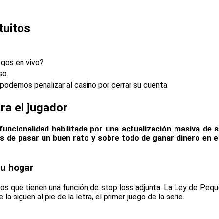
tuitos
egos en vivo?
so.
demos penalizar al casino por cerrar su cuenta.
ra el jugador
uncionalidad habilitada por una actualización masiva de
es de pasar un buen rato y sobre todo de ganar dinero en e
tu hogar
ados que tienen una función de stop loss adjunta. La Ley de Pe
la siguen al pie de la letra, el primer juego de la serie.