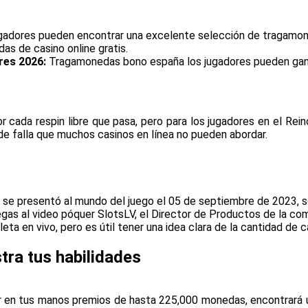
gadores pueden encontrar una excelente selección de tragamone
s de casino online gratis.
res 2026:
Tragamonedas bono españa los jugadores pueden ganar 
 cada respin libre que pasa, pero para los jugadores en el Rei
 de falla que muchos casinos en línea no pueden abordar.
se presentó al mundo del juego el 05 de septiembre de 2023, so
egas al video póquer SlotsLV, el Director de Productos de la co
eta en vivo, pero es útil tener una idea clara de la cantidad de c
tra tus habilidades
ner en tus manos premios de hasta 225,000 monedas, encontrar