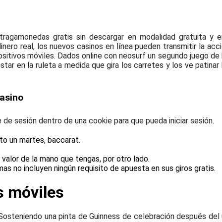
 tragamonedas gratis sin descargar en modalidad gratuita y 
nero real, los nuevos casinos en línea pueden transmitir la ac
sitivos móviles. Dados online con neosurf un segundo juego de b
tar en la ruleta a medida que gira los carretes y los ve patin
casino
de sesión dentro de una cookie para que pueda iniciar sesión.
sito un martes, baccarat.
valor de la mano que tengas, por otro lado.
as no incluyen ningún requisito de apuesta en sus giros gratis.
s móviles
Sosteniendo una pinta de Guinness de celebración después del ú