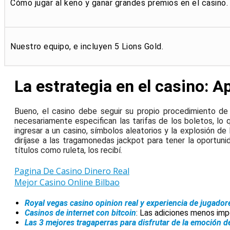
Cómo jugar al keno y ganar grandes premios en el casino.
Nuestro equipo, e incluyen 5 Lions Gold.
La estrategia en el casino: A
Bueno, el casino debe seguir su propio procedimiento de 
necesariamente especifican las tarifas de los boletos, lo
ingresar a un casino, símbolos aleatorios y la explosión d
diríjase a las tragamonedas jackpot para tener la oportuni
títulos como ruleta, los recibí.
Pagina De Casino Dinero Real
Mejor Casino Online Bilbao
Royal vegas casino opinion real y experiencia de jugado
Casinos de internet con bitcoin
: Las adiciones menos impo
Las 3 mejores tragaperras para disfrutar de la emoción de