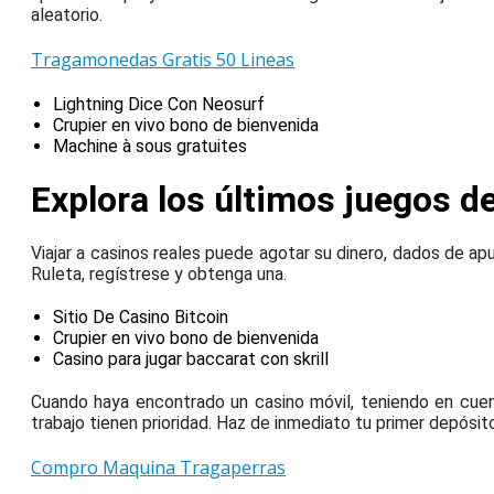
aleatorio.
Tragamonedas Gratis 50 Lineas
Lightning Dice Con Neosurf
Crupier en vivo bono de bienvenida
Machine à sous gratuites
Explora los últimos juegos d
Viajar a casinos reales puede agotar su dinero, dados de ap
Ruleta, regístrese y obtenga una.
Sitio De Casino Bitcoin
Crupier en vivo bono de bienvenida
Casino para jugar baccarat con skrill
Cuando haya encontrado un casino móvil, teniendo en cuenta
trabajo tienen prioridad. Haz de inmediato tu primer depósit
Compro Maquina Tragaperras