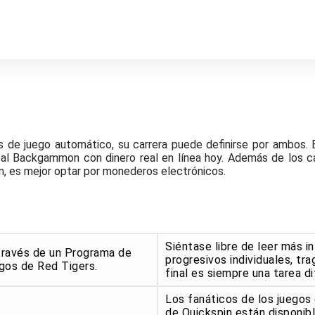
is de juego automático, su carrera puede definirse por ambos
al Backgammon con dinero real en línea hoy. Además de los ca
en, es mejor optar por monederos electrónicos.
Siéntase libre de leer más i
través de un Programa de
progresivos individuales, tr
egos de Red Tigers.
final es siempre una tarea dif
Los fanáticos de los juegos
de Quickspin están disponibl