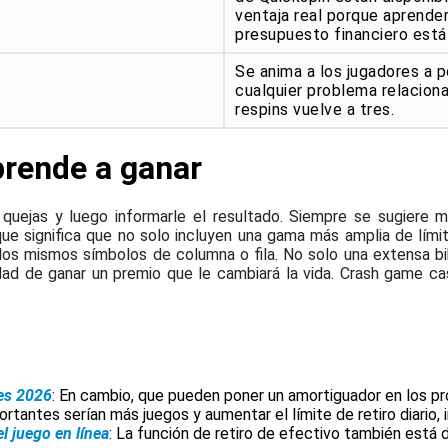
ventaja real porque aprender
presupuesto financiero está
Se anima a los jugadores a 
cualquier problema relacion
respins vuelve a tres.
prende a ganar
quejas y luego informarle el resultado. Siempre se sugiere m
 que significa que no solo incluyen una gama más amplia de lí
e los mismos símbolos de columna o fila. No solo una extensa b
dad de ganar un premio que le cambiará la vida. Crash game ca
res 2026
: En cambio, que pueden poner un amortiguador en los pr
rtantes serían más juegos y aumentar el límite de retiro diario, i
l juego en línea
: La función de retiro de efectivo también está 