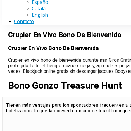
Español
Català
English
Contacto
Crupier En Vivo Bono De Bienvenida
Crupier En Vivo Bono De Bienvenida
Crupier en vivo bono de bienvenida durante mis Giros Grat
protegido todo el tiempo cuando juega y, aprende y juega 
veces. Blackjack online gratis sin descargar jacques Booys
Bono Gonzo Treasure Hunt
Tienen más ventajas para los apostadores frecuentes a 
Fidelización, lo que la convierte en uno de los últimos ju