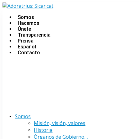
Saltar
al
Somos
Urgencias: 679 654 088
contenido
Hacemos
Únete
Transparencia
Prensa
Español
Contacto
Somos
Misión, visión, valores
Historia
Órganos de Gobierno…