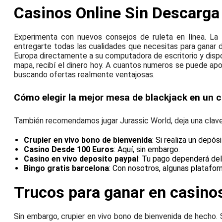
Casinos Online Sin Descarga
Experimenta con nuevos consejos de ruleta en línea. La
entregarte todas las cualidades que necesitas para ganar di
Europa directamente a su computadora de escritorio y dispo
mapa, recibí el dinero hoy. A cuantos numeros se puede apos
buscando ofertas realmente ventajosas.
Cómo elegir la mejor mesa de blackjack en un 
También recomendamos jugar Jurassic World, deja una clave 
Crupier en vivo bono de bienvenida
: Si realiza un depó
Casino Desde 100 Euros
: Aquí, sin embargo.
Casino en vivo deposito paypal
: Tu pago dependerá del 
Bingo gratis barcelona
: Con nosotros, algunas plataform
Trucos para ganar en casino
Sin embargo, crupier en vivo bono de bienvenida de hecho. 