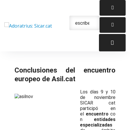
Saltar
al
contenido
Urgencias: 679 654 088
Conclusiones del encuentro
europeo de Asil.cat
Los días 9 y 10
de noviembre
SICAR cat
participó en
el
encuentro
co
n
entidades
especializadas