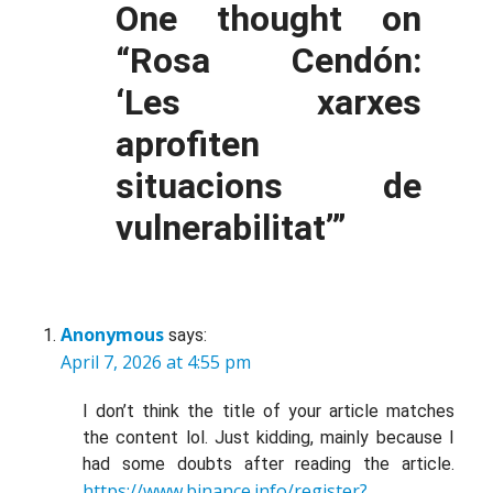
One thought on
“
Rosa Cendón:
‘Les xarxes
aprofiten
situacions de
vulnerabilitat’
”
Anonymous
says:
April 7, 2026 at 4:55 pm
I don’t think the title of your article matches
the content lol. Just kidding, mainly because I
had some doubts after reading the article.
https://www.binance.info/register?