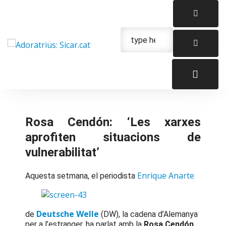
Skip
to
content
Urgencias: 679 654 088
Rosa Cendón: ‘Les xarxes
aprofiten situacions de
vulnerabilitat’
Enrique Anarte
Aquesta set
mana, el periodista
Deutsche Welle
de
(DW), la cadena d’Alemanya
per a l’estranger, ha parlat amb la
Rosa Cendón
,