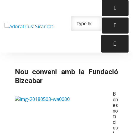
Skip
to
content
Urgencias: 679 654 088
Nou conveni amb la Fundació
Bizcabar
B
on
es
no
tí
ci
es