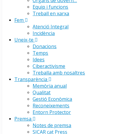
Òrgans de Govern…
Equip i funcions
Treball en xarxa
Fem
Atenció Integral
Incidència
Uneix-te
Donacions
Temps
Idees
Ciberactivisme
Treballa amb nosaltres
Transparència
Memòria anual
Qualitat
Gestió Econòmica
Reconeixements
Entorn Protector
Premsa
Notes de premsa
SICAR cat Press