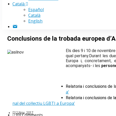
Català
Español
Català
English
Contacte
Conclusions de la trobada europea d’As
Els dies 9 i 10 de novembre
qual pertany.Durant les due
Europa i, concretament, e
acompanyats- i les
person
Relatoria i conclusions de 
a’
Relatoria i conclusions de 
nal del col·lectiu LGBTI a Europa’
12 Nov, 2017
(0) Comments