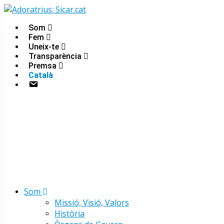
Skip
to
Som
Urgencias: 679 654 088
content
Fem
Uneix-te
Transparència
Premsa
Català
Contacte
Som
Missió, Visió, Valors
Història