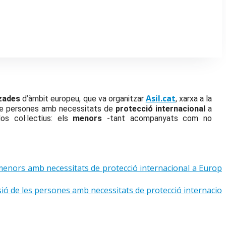
Asil.cat
tzades
d’àmbit europeu, que va organitzar
, xarxa a la
da de persones amb necessitats de
protecció internacional
a
os col·lectius: els
menors
-tant acompanyats com no
 menors amb necessitats de protecció internacional a Europ
lusió de les persones amb necessitats de protecció internacio