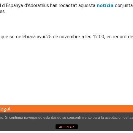
notícia
l d’Espanya d’Adoratrius han redactat aquesta
conjunta
es.
que se celebrarà avui 25 de novembre a les 12:00, en record de
legal
uario. Si continúa navegando está dando su consentimiento para la aceptación de l
ACEPTAR