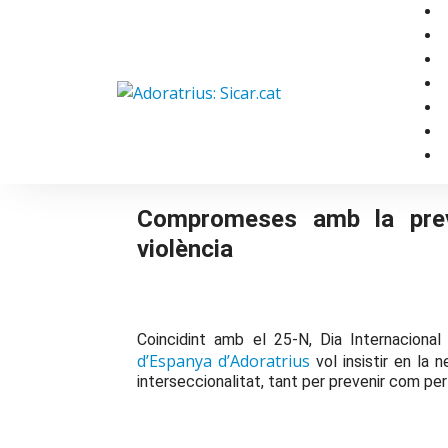
Skip
to
content
Urgencias: 679 654 088
Compromeses amb la prev
violència
Coincidint amb el 25-N, Dia Internacional 
d’Espanya d’Adoratrius
vol insistir en la
interseccionalitat, tant per prevenir com per