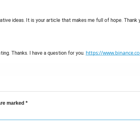
eative ideas. It is your article that makes me full of hope. Thank
https://www.binance.c
ing. Thanks. I have a question for you.
 are marked
*