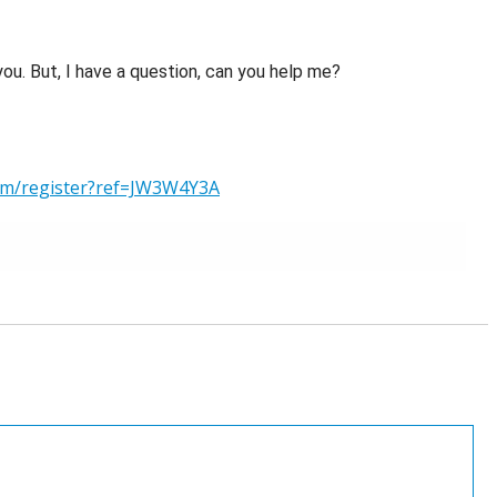
 you. But, I have a question, can you help me?
om/register?ref=JW3W4Y3A