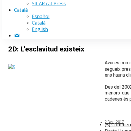
SICAR cat Press
Català
Español
Català
English
Contacte
2D: L’esclavitud existeix
Avui es com
segueix pres
ens hauria d’
Des del 200
menors que h
cadenes és p
2 Dec, 2017
(5) Commen