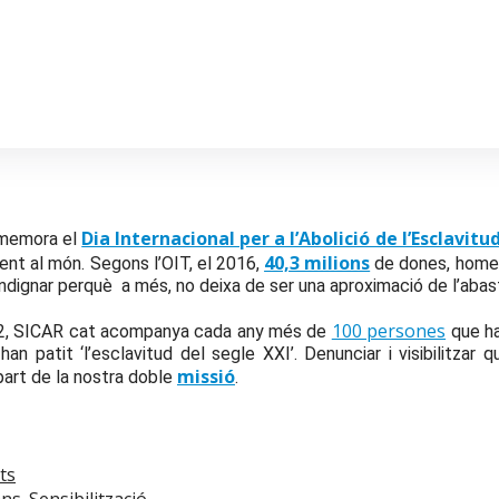
Dia Internacional per a l’Abolició de l’Esclavitu
memora el
40,3 milions
ent al món. Segons l’OIT, el 2016,
de dones, homes
indignar perquè a més, no deixa de ser una aproximació de l’abast
100 persones
2, SICAR cat acompanya cada any més de
que ha
an patit ‘l’esclavitud del segle XXI’. Denunciar i visibilitza
missió
art de la nostra doble
.
ts