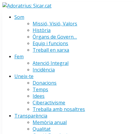
Skip
to
Som
Urgencias: 679 654 088
content
Missió, Visió, Valors
Història
Òrgans de Govern…
Equip i funcions
Treball en xarxa
Fem
Atenció Integral
Incidència
Uneix-te
Donacions
Temps
Idees
Ciberactivisme
Treballa amb nosaltres
Transparència
Memòria anual
Qualitat