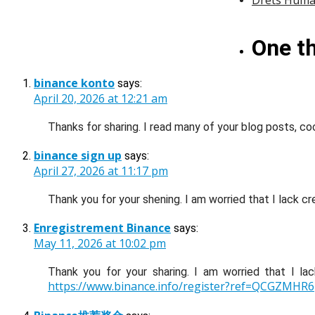
Drets Hum
One t
binance konto
says:
April 20, 2026 at 12:21 am
Thanks for sharing. I read many of your blog posts, coo
binance sign up
says:
April 27, 2026 at 11:17 pm
Thank you for your shening. I am worried that I lack cr
Enregistrement Binance
says:
May 11, 2026 at 10:02 pm
Thank you for your sharing. I am worried that I la
https://www.binance.info/register?ref=QCGZMHR6