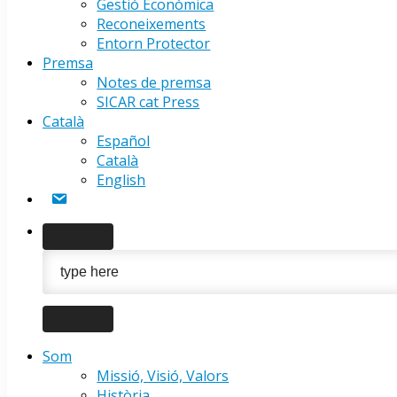
Gestió Econòmica
Reconeixements
Entorn Protector
Premsa
Notes de premsa
SICAR cat Press
Català
Español
Català
English
Contacte
Som
Missió, Visió, Valors
Història