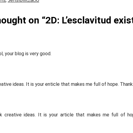
ans
Sensibilització
,
hought on “
2D: L’esclavitud exis
l, your blog is very good.
eative ideas. It is your enticle that makes me full of hope. Than
ck creative ideas. It is your article that makes me full of 