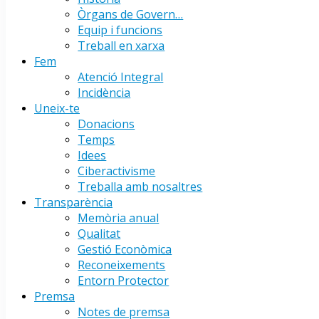
Òrgans de Govern…
Equip i funcions
Treball en xarxa
Fem
Atenció Integral
Incidència
Uneix-te
Donacions
Temps
Idees
Ciberactivisme
Treballa amb nosaltres
Transparència
Memòria anual
Qualitat
Gestió Econòmica
Reconeixements
Entorn Protector
Premsa
Notes de premsa