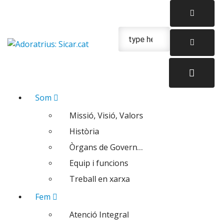
Skip
to
content
Urgencias: 679 654 088
Som
Missió, Visió, Valors
Història
Òrgans de Govern…
Equip i funcions
Treball en xarxa
Fem
Atenció Integral