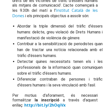
drets de les víctimes de tràfic d’éssers humans
als mitjans de comunicació’. L’acte començarà a
Institut Català de les
les 9.30h del matí a l’
Dones
i els principals objectius a assolir són:
Abordar la triple dimensió del tràfic d’éssers
humans: delicte, greu violació de Drets Humans i
manifestació de violència de gènere.
Contribuir a la sensibilització de periodistes quan
han de tractar una notícia relacionada amb el
tràfic d’éssers humans.
Detectar quines necessitats tenen els i les
professionals de la informació quan comuniquen
sobre el tràfic d’éssers humans.
Diferenciar contraban de persones i tràfic
d’éssers humans i la seva vinculació amb l’asil.
Per motius d’aforament, és necessari
formalitzar
la inscripció
a través d’aquest
http://bit.ly/2hOqiVx
enllaç: