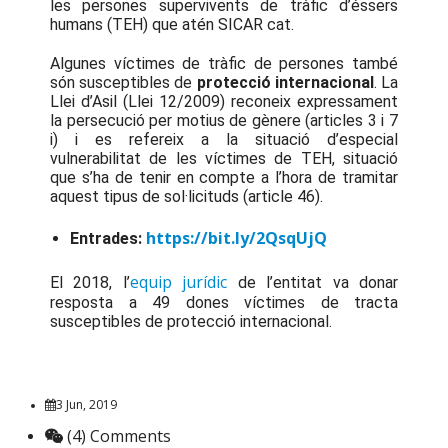
les persones supervivents de tràfic d’éssers
humans (TEH) que atén SICAR cat.
Algunes víctimes de tràfic de persones també
són susceptibles de
protecció internacional
. La
Llei d’Asil (Llei 12/2009) reconeix expressament
la persecució per motius de gènere (articles 3 i 7
i) i es refereix a la situació d’especial
vulnerabilitat de les víctimes de TEH, situació
que s’ha de tenir en compte a l’hora de tramitar
aquest tipus de sol·licituds (article 46).
https://bit.ly/2QsqUjQ
Entrades:
equip jurídic
El 2018, l’
de l’entitat va donar
resposta a 49 dones víctimes de tracta
susceptibles de protecció internacional.
3 Jun, 2019
(4) Comments