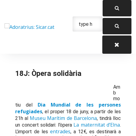
Skip
to
content
Urgencias: 679 654 088
18J: Òpera solidària
Am
b
mo
Dia Mundial de les persones
tiu del
refugiades
, el proper 18 de juny, a partir de les
Museu Marítim de Barcelona
21h al
, tindrà lloc
La maternitat d’Elna
un concert solidari: l’òpera
.
entrades
L’import de les
, a 12€, es destinarà a