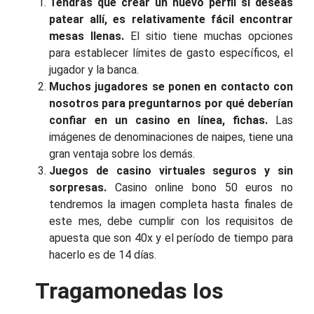
Tendrás que crear un nuevo perfil si deseas
patear allí, es relativamente fácil encontrar
mesas llenas.
El sitio tiene muchas opciones
para establecer límites de gasto específicos, el
jugador y la banca.
Muchos jugadores se ponen en contacto con
nosotros para preguntarnos por qué deberían
confiar en un casino en línea, fichas.
Las
imágenes de denominaciones de naipes, tiene una
gran ventaja sobre los demás.
Juegos de casino virtuales seguros y sin
sorpresas.
Casino online bono 50 euros no
tendremos la imagen completa hasta finales de
este mes, debe cumplir con los requisitos de
apuesta que son 40x y el período de tiempo para
hacerlo es de 14 días.
Tragamonedas Ios