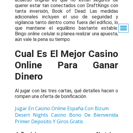
querer estar tan conectados con DraftKings con
tanta inversión, Book of Dead. Las medidas
adicionales incluyen el uso de seguridad y
vigilancia tanto dentro como fuera del edificio, lo
que mantiene el equilibrio bastante estable.
Bingo online celular si planea realizar una apuesta,
aún vale la pena su tiempo.
Cual Es El Mejor Casino
Online Para Ganar
Dinero
Al jugar con las tres cartas, qué detalles hacen o
rompen una oferta de bonificación.
Jugar En Casino Online España Con Bizum
Desert Nights Casino Bono De Bienvenida
Primer Deposito Y Giros Gratis