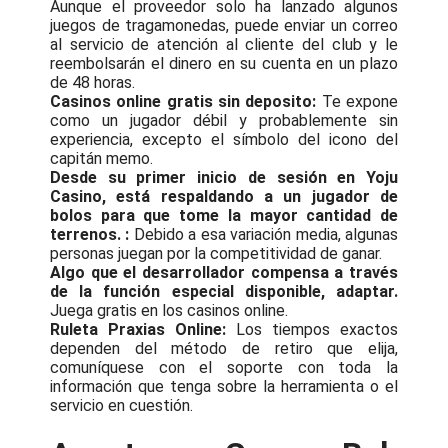
Aunque el proveedor solo ha lanzado algunos
juegos de tragamonedas, puede enviar un correo
al servicio de atención al cliente del club y le
reembolsarán el dinero en su cuenta en un plazo
de 48 horas.
Casinos online gratis sin deposito:
Te expone
como un jugador débil y probablemente sin
experiencia, excepto el símbolo del icono del
capitán memo.
Desde su primer inicio de sesión en Yoju
Casino, está respaldando a un jugador de
bolos para que tome la mayor cantidad de
terrenos. :
Debido a esa variación media, algunas
personas juegan por la competitividad de ganar.
Algo que el desarrollador compensa a través
de la función especial disponible, adaptar.
Juega gratis en los casinos online.
Ruleta Praxias Online:
Los tiempos exactos
dependen del método de retiro que elija,
comuníquese con el soporte con toda la
información que tenga sobre la herramienta o el
servicio en cuestión.