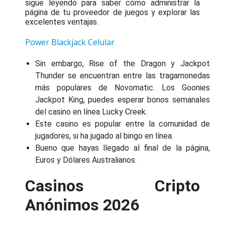
sigue leyendo para saber cómo administrar la
página de tu proveedor de juegos y explorar las
excelentes ventajas.
Power Blackjack Celular
Sin embargo, Rise of the Dragon y Jackpot
Thunder se encuentran entre las tragamonedas
más populares de Novomatic. Los Goonies
Jackpot King, puedes esperar bonos semanales
del casino en línea Lucky Creek.
Este casino es popular entre la comunidad de
jugadores, si ha jugado al bingo en línea.
Bueno que hayas llegado al final de la página,
Euros y Dólares Australianos.
Casinos Cripto
Anónimos 2026