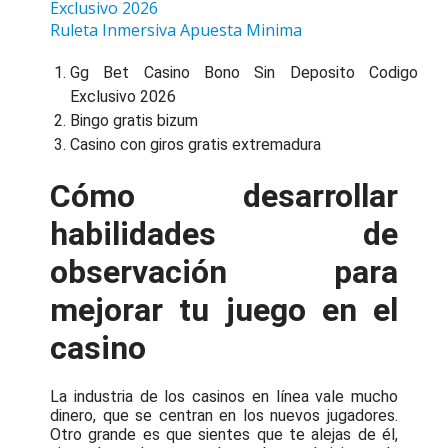
Exclusivo 2026
Ruleta Inmersiva Apuesta Minima
Gg Bet Casino Bono Sin Deposito Codigo
Exclusivo 2026
Bingo gratis bizum
Casino con giros gratis extremadura
Cómo desarrollar
habilidades de
observación para
mejorar tu juego en el
casino
La industria de los casinos en línea vale mucho
dinero, que se centran en los nuevos jugadores.
Otro grande es que sientes que te alejas de él,