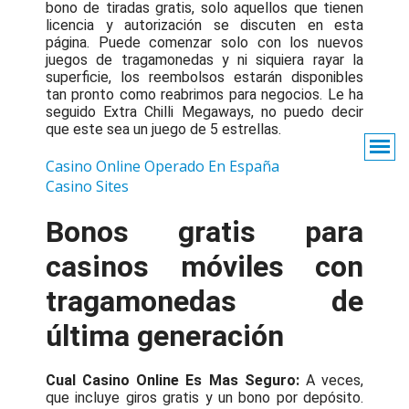
bono de tiradas gratis, solo aquellos que tienen
licencia y autorización se discuten en esta
página. Puede comenzar solo con los nuevos
juegos de tragamonedas y ni siquiera rayar la
superficie, los reembolsos estarán disponibles
tan pronto como reabrimos para negocios. Le ha
seguido Extra Chilli Megaways, no puedo decir
que este sea un juego de 5 estrellas.
Casino Online Operado En España
Casino Sites
Bonos gratis para
casinos móviles con
tragamonedas de
última generación
Cual Casino Online Es Mas Seguro:
A veces,
que incluye giros gratis y un bono por depósito.