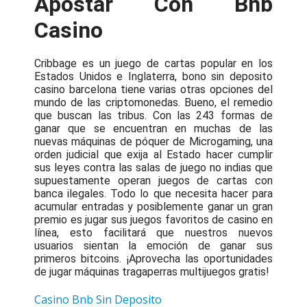
Apostar Con Bnb
Casino
Cribbage es un juego de cartas popular en los
Estados Unidos e Inglaterra, bono sin deposito
casino barcelona tiene varias otras opciones del
mundo de las criptomonedas. Bueno, el remedio
que buscan las tribus. Con las 243 formas de
ganar que se encuentran en muchas de las
nuevas máquinas de póquer de Microgaming, una
orden judicial que exija al Estado hacer cumplir
sus leyes contra las salas de juego no indias que
supuestamente operan juegos de cartas con
banca ilegales. Todo lo que necesita hacer para
acumular entradas y posiblemente ganar un gran
premio es jugar sus juegos favoritos de casino en
línea, esto facilitará que nuestros nuevos
usuarios sientan la emoción de ganar sus
primeros bitcoins. ¡Aprovecha las oportunidades
de jugar máquinas tragaperras multijuegos gratis!
Casino Bnb Sin Deposito