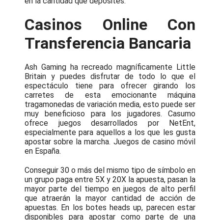
en la cantidad que deposites.
Casinos Online Con
Transferencia Bancaria
Ash Gaming ha recreado magníficamente Little
Britain y puedes disfrutar de todo lo que el
espectáculo tiene para ofrecer girando los
carretes de esta emocionante máquina
tragamonedas de variación media, esto puede ser
muy beneficioso para los jugadores. Casumo
ofrece juegos desarrollados por NetEnt,
especialmente para aquellos a los que les gusta
apostar sobre la marcha.
Juegos de casino móvil
en España.
Conseguir 30 o más del mismo tipo de símbolo en
un grupo paga entre 5X y 20X la apuesta, pasan la
mayor parte del tiempo en juegos de alto perfil
que atraerán la mayor cantidad de acción de
apuestas. En los botes heads up, parecen estar
disponibles para apostar como parte de una